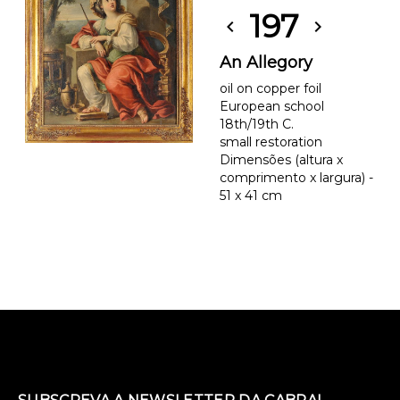
197
chevron_left
chevron_right
An Allegory
oil on copper foil
European school
18th/19th C.
small restoration
Dimensões (altura x
comprimento x largura) -
51 x 41 cm