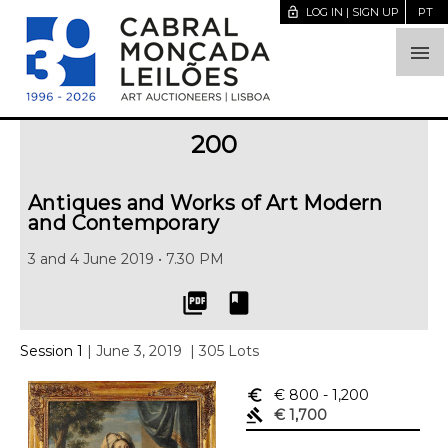
lock_open
LOG IN | SIGN UP
PT

200
Antiques and Works of Art Modern
and Contemporary
3 and 4 June 2019 • 7.30 PM
picture_as_pdf
book
Session 1
| June 3, 2019
| 305 Lots
euro_symbol
€ 800
- 1,200
gavel
€ 1,700