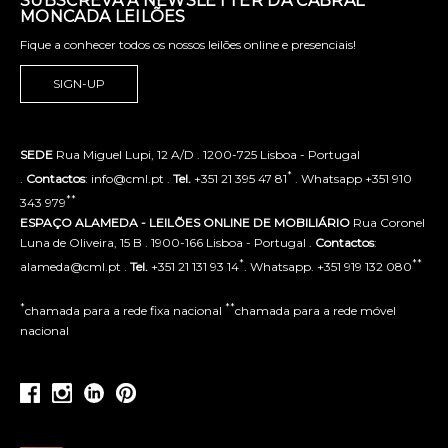
SUBSCREVA A NEWSLETTER DA CABRAL
MONCADA LEILÕES
Fique a conhecer todos os nossos leilões online e presenciais!
SIGN-UP
SEDE
Rua Miguel Lupi, 12 A/D . 1200-725 Lisboa - Portugal
*
.
Contactos
: info@cml.pt .
Tel.
+351 21 395 47 81
. Whatsapp +351 910
**
343 979
ESPAÇO ALAMEDA - LEILÕES ONLINE DE MOBILIÁRIO
Rua Coronel
Luna de Oliveira, 15 B . 1900-166 Lisboa - Portugal .
Contactos
:
*
**
alameda@cml.pt .
Tel.
+351 21 131 93 14
. Whatsapp. +351 919 132 080
*
**
chamada para a rede fixa nacional
chamada para a rede móvel
nacional