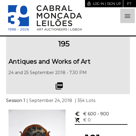
lock_open
LOG IN | SIGN UP
PT

195
Antiques and Works of Art
24 and 25 September 2018 • 7.30 PM
picture_as_pdf
Session 1
| September 24, 2018
| 354 Lots
euro_symbol
€ 600
- 900
remove_shopping_cart
€ 0