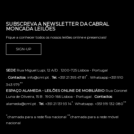
SUBSCREVA A NEWSLETTER DA CABRAL
MONCADA LEILÕES
Fique a conhecer todos os nossos leilões online e presenciais!
SIGN-UP
SEDE
Rua Miguel Lupi, 12 A/D . 1200-725 Lisboa - Portugal
*
.
Contactos
: info@cml.pt .
Tel.
+351 21 395 47 81
. Whatsapp +351 910
**
343 979
ESPAÇO ALAMEDA - LEILÕES ONLINE DE MOBILIÁRIO
Rua Coronel
Luna de Oliveira, 15 B . 1900-166 Lisboa - Portugal .
Contactos
:
*
**
alameda@cml.pt .
Tel.
+351 21 131 93 14
. Whatsapp. +351 919 132 080
*
**
chamada para a rede fixa nacional
chamada para a rede móvel
nacional