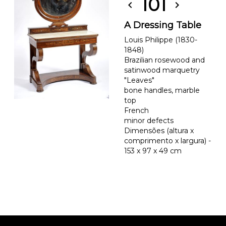
101
chevron_left
chevron_right
A Dressing Table
Louis Philippe (1830-
1848)
Brazilian rosewood and
satinwood marquetry
"Leaves"
bone handles, marble
top
French
minor defects
Dimensões (altura x
comprimento x largura) -
153 x 97 x 49 cm