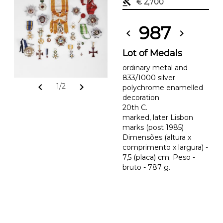
gavel
€ 2,700
987
chevron_left
chevron_right
Lot of Medals
ordinary metal and
833/1000 silver
chevron_left
chevron_right
1/2
polychrome enamelled
decoration
20th C.
marked, later Lisbon
marks (post 1985)
Dimensões (altura x
comprimento x largura) -
7,5 (placa) cm; Peso -
bruto - 787 g.