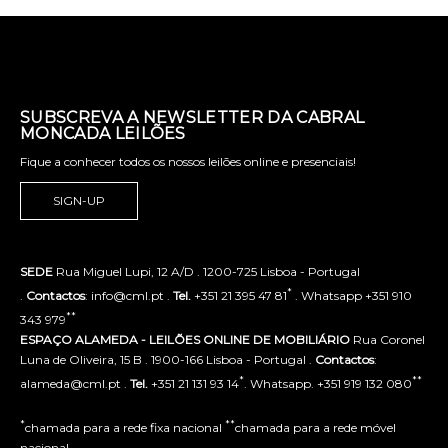
SUBSCREVA A NEWSLETTER DA CABRAL
MONCADA LEILÕES
Fique a conhecer todos os nossos leilões online e presenciais!
SIGN-UP
SEDE
Rua Miguel Lupi, 12 A/D . 1200-725 Lisboa - Portugal
*
.
Contactos
: info@cml.pt .
Tel.
+351 21 395 47 81
. Whatsapp +351 910
**
343 979
ESPAÇO ALAMEDA - LEILÕES ONLINE DE MOBILIÁRIO
Rua Coronel
Luna de Oliveira, 15 B . 1900-166 Lisboa - Portugal .
Contactos
:
*
**
alameda@cml.pt .
Tel.
+351 21 131 93 14
. Whatsapp. +351 919 132 080
*
**
chamada para a rede fixa nacional
chamada para a rede móvel
nacional