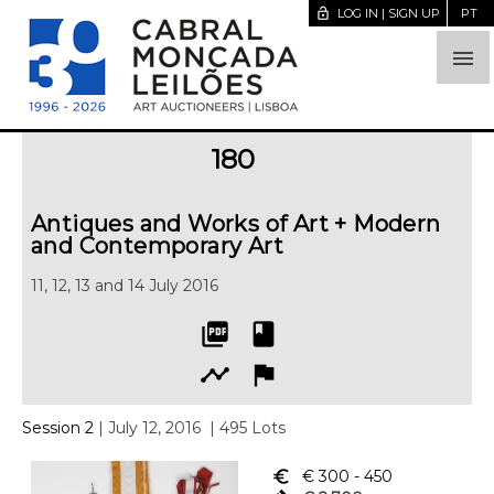
lock_open
LOG IN | SIGN UP
PT

180
Antiques and Works of Art + Modern
and Contemporary Art
11, 12, 13 and 14 July 2016
picture_as_pdf
book
timeline
flag
Session 2
| July 12, 2016
| 495 Lots
euro_symbol
€ 300
- 450