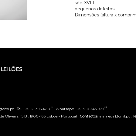
séc. XVIII
pequenos defeitos
Dimensões (altura x comprime
LEILÕES
*
**
o@cml.pt .
Tel.
+351 21 395 47 81
. Whatsapp +351 910 343 979
 Oliveira, 15 B . 1900-166 Lisboa - Portugal .
Contactos
: alameda@cml.pt .
Te