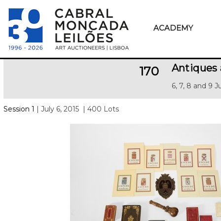
ACADEMY
Antiques 
170
6, 7, 8 and 9 J
Session 1
| July 6, 2015
| 400 Lots