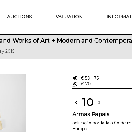
AUCTIONS
VALUATION
INFORMAT
and Works of Art + Modern and Contempora
uly 2015
euro_symbol
€ 50
- 75
gavel
€ 70
10
chevron_left
chevron_right
Armas Papais
aplicação bordada a fio de m
Europa