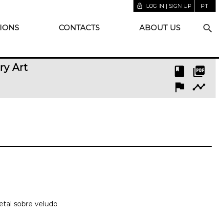
lock_open
LOG IN | SIGN UP
PT
search
IONS
CONTACTS
ABOUT US
ry Art
book
picture_as_pdf
flag
timeline
etal sobre veludo