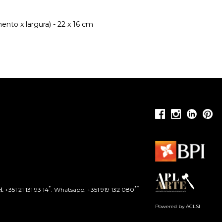
nto x largura) - 22 x 16 cm
*
**
l.
+351 21 131 93 14
. Whatsapp. +351 919 132 080
Powered by ACLSI