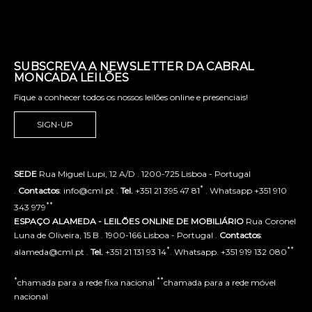
SUBSCREVA A NEWSLETTER DA CABRAL
MONCADA LEILÕES
Fique a conhecer todos os nossos leilões online e presenciais!
SIGN-UP
SEDE
Rua Miguel Lupi, 12 A/D . 1200-725 Lisboa - Portugal
*
.
Contactos
: info@cml.pt .
Tel.
+351 21 395 47 81
. Whatsapp +351 910
**
343 979
ESPAÇO ALAMEDA - LEILÕES ONLINE DE MOBILIÁRIO
Rua Coronel
Luna de Oliveira, 15 B . 1900-166 Lisboa - Portugal .
Contactos
:
*
**
alameda@cml.pt .
Tel.
+351 21 131 93 14
. Whatsapp. +351 919 132 080
*
**
chamada para a rede fixa nacional
chamada para a rede móvel
nacional