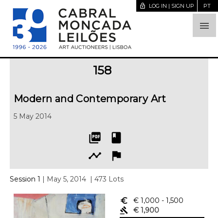
lock_open
LOG IN | SIGN UP
PT

158
Modern and Contemporary Art
5 May 2014
picture_as_pdf
book
timeline
flag
Session 1
| May 5, 2014
| 473 Lots
euro_symbol
€ 1,000
- 1,500
gavel
€ 1,900