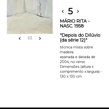
5
chevron_left
chevron_right
MÁRIO RITA -
NASC. 1958
"Depois do Dilúvio
chevron_left
chevron_right
1/2
(da série 12)"
técnica mista sobre
madeira
assinada e datada de
2004, no verso
Dimensões (altura x
comprimento x largura) -
130 x 130 cm