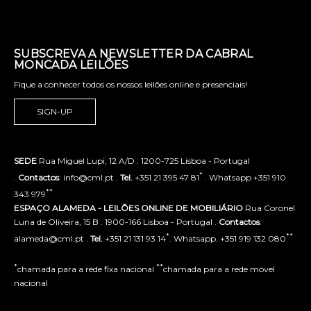
SUBSCREVA A NEWSLETTER DA CABRAL
MONCADA LEILÕES
Fique a conhecer todos os nossos leilões online e presenciais!
SIGN-UP
SEDE
Rua Miguel Lupi, 12 A/D . 1200-725 Lisboa - Portugal
*
.
Contactos
: info@cml.pt .
Tel.
+351 21 395 47 81
. Whatsapp +351 910
**
343 979
ESPAÇO ALAMEDA - LEILÕES ONLINE DE MOBILIÁRIO
Rua Coronel
Luna de Oliveira, 15 B . 1900-166 Lisboa - Portugal .
Contactos
:
*
**
alameda@cml.pt .
Tel.
+351 21 131 93 14
. Whatsapp. +351 919 132 080
*
**
chamada para a rede fixa nacional
chamada para a rede móvel
nacional