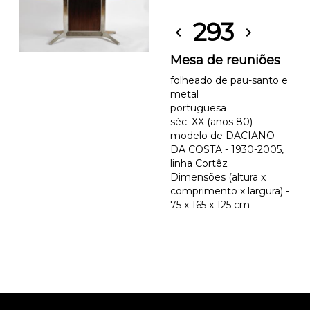
293
chevron_left
chevron_right
Mesa de reuniões
folheado de pau-santo e
metal
portuguesa
séc. XX (anos 80)
modelo de DACIANO
DA COSTA - 1930-2005,
linha Cortêz
Dimensões (altura x
comprimento x largura) -
75 x 165 x 125 cm