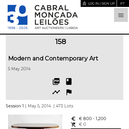
lock_open
LOG IN | SIGN UP
PT

158
Modern and Contemporary Art
5 May 2014
picture_as_pdf
book
timeline
flag
Session 1
| May 5, 2014
| 473 Lots
euro_symbol
€ 800
- 1,200
remove_shopping_cart
€ 0