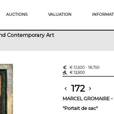
AUCTIONS
VALUATION
INFORMAT
nd Contemporary Art
euro_symbol
€ 12,500
- 18,750
gavel
€ 12,500
172
chevron_left
chevron_right
MARCEL GROMAIRE - 1
"Portait de sac"