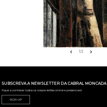
chevron_left
chevron_right
1/2
SUBSCREVA A NEWSLETTER DA CABRAL MONCADA 
Fique a conhecer todos os nossos leilões online e presenciais!
SIGN-UP