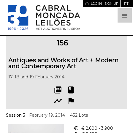
lock_open
LOG IN | SIGN UP
PT

156
Antiques and Works of Art + Modern
and Contemporary Art
17, 18 and 19 February 2014
picture_as_pdf
book
timeline
flag
Session 3
| February 19, 2014
| 432 Lots
euro_symbol
€ 2,600
- 3,900