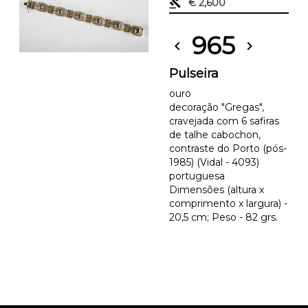
gavel
€ 2,600
965
chevron_left
chevron_right
Pulseira
ouro
decoração "Gregas",
cravejada com 6 safiras
de talhe cabochon,
contraste do Porto (pós-
1985) (Vidal - 4093)
portuguesa
Dimensões (altura x
comprimento x largura) -
20,5 cm; Peso - 82 grs.