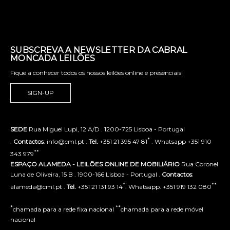
SUBSCREVA A NEWSLETTER DA CABRAL
MONCADA LEILÕES
Fique a conhecer todos os nossos leilões online e presenciais!
SIGN-UP
SEDE
Rua Miguel Lupi, 12 A/D . 1200-725 Lisboa - Portugal
*
.
Contactos
: info@cml.pt .
Tel.
+351 21 395 47 81
. Whatsapp +351 910
**
343 979
ESPAÇO ALAMEDA - LEILÕES ONLINE DE MOBILIÁRIO
Rua Coronel
Luna de Oliveira, 15 B . 1900-166 Lisboa - Portugal .
Contactos
:
*
**
alameda@cml.pt .
Tel.
+351 21 131 93 14
. Whatsapp. +351 919 132 080
*
**
chamada para a rede fixa nacional
chamada para a rede móvel
nacional