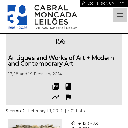
lock_open
LOG IN | SIGN UP
PT

156
Antiques and Works of Art + Modern
and Contemporary Art
17, 18 and 19 February 2014
picture_as_pdf
book
timeline
flag
Session 3
| February 19, 2014
| 432 Lots
euro_symbol
€ 150
- 225