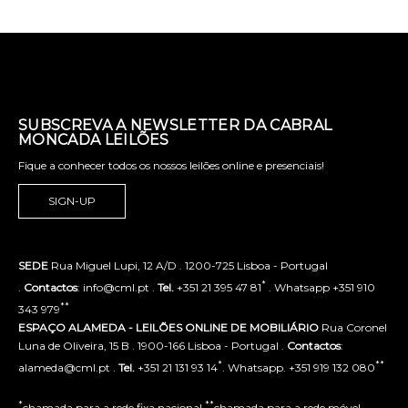
SUBSCREVA A NEWSLETTER DA CABRAL
MONCADA LEILÕES
Fique a conhecer todos os nossos leilões online e presenciais!
SIGN-UP
SEDE
Rua Miguel Lupi, 12 A/D . 1200-725 Lisboa - Portugal
*
.
Contactos
: info@cml.pt .
Tel.
+351 21 395 47 81
. Whatsapp +351 910
**
343 979
ESPAÇO ALAMEDA - LEILÕES ONLINE DE MOBILIÁRIO
Rua Coronel
Luna de Oliveira, 15 B . 1900-166 Lisboa - Portugal .
Contactos
:
*
**
alameda@cml.pt .
Tel.
+351 21 131 93 14
. Whatsapp. +351 919 132 080
*
**
chamada para a rede fixa nacional
chamada para a rede móvel