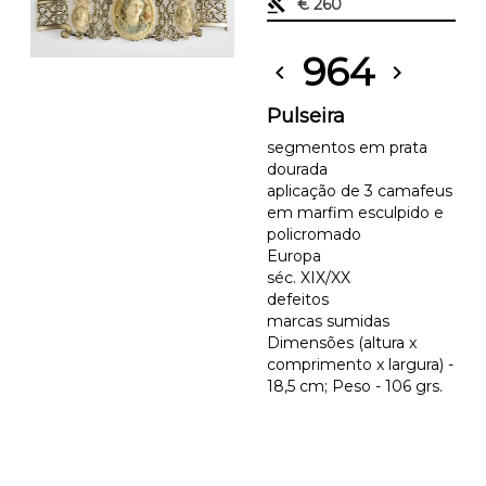
gavel
€ 260
964
chevron_left
chevron_right
Pulseira
segmentos em prata
dourada
aplicação de 3 camafeus
em marfim esculpido e
policromado
Europa
séc. XIX/XX
defeitos
marcas sumidas
Dimensões (altura x
comprimento x largura) -
18,5 cm; Peso - 106 grs.