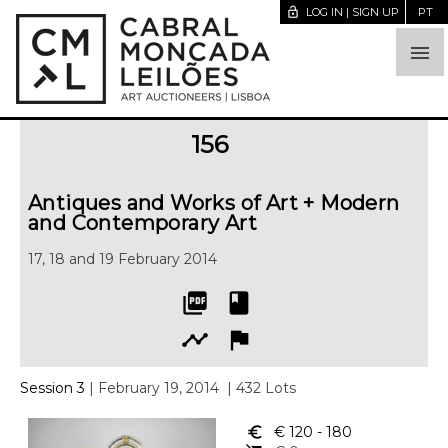
lock_open
LOG IN | SIGN UP
PT

156
Antiques and Works of Art + Modern
and Contemporary Art
17, 18 and 19 February 2014
picture_as_pdf
book
timeline
flag
Session 3
| February 19, 2014
| 432 Lots
euro_symbol
€ 120
- 180