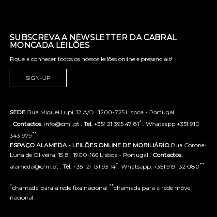
SUBSCREVA A NEWSLETTER DA CABRAL
MONCADA LEILÕES
Fique a conhecer todos os nossos leilões online e presenciais!
SIGN-UP
SEDE
Rua Miguel Lupi, 12 A/D . 1200-725 Lisboa - Portugal
*
.
Contactos
: info@cml.pt .
Tel.
+351 21 395 47 81
. Whatsapp +351 910
**
343 979
ESPAÇO ALAMEDA - LEILÕES ONLINE DE MOBILIÁRIO
Rua Coronel
Luna de Oliveira, 15 B . 1900-166 Lisboa - Portugal .
Contactos
:
*
**
alameda@cml.pt .
Tel.
+351 21 131 93 14
. Whatsapp. +351 919 132 080
*
**
chamada para a rede fixa nacional
chamada para a rede móvel
nacional