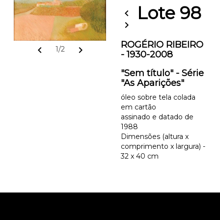
Lote 98
chevron_left
chevron_right
ROGÉRIO RIBEIRO
chevron_left
chevron_right
1/2
- 1930-2008
"Sem título" - Série
"As Aparições"
óleo sobre tela colada
em cartão
assinado e datado de
1988
Dimensões (altura x
comprimento x largura) -
32 x 40 cm