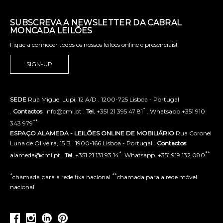
SUBSCREVA A NEWSLETTER DA CABRAL
MONCADA LEILÕES
Fique a conhecer todos os nossos leilões online e presenciais!
SIGN-UP
SEDE
Rua Miguel Lupi, 12 A/D . 1200-725 Lisboa - Portugal
*
.
Contactos
: info@cml.pt .
Tel.
+351 21 395 47 81
. Whatsapp +351 910
**
343 979
ESPAÇO ALAMEDA - LEILÕES ONLINE DE MOBILIÁRIO
Rua Coronel
Luna de Oliveira, 15 B . 1900-166 Lisboa - Portugal .
Contactos
:
*
**
alameda@cml.pt .
Tel.
+351 21 131 93 14
. Whatsapp. +351 919 132 080
*
**
chamada para a rede fixa nacional
chamada para a rede móvel
nacional