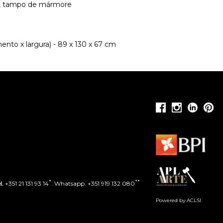
o, tampo de mármore
nto x largura) - 89 x 130 x 67 cm
*
**
l.
+351 21 131 93 14
. Whatsapp. +351 919 132 080
Powered by ACLSI