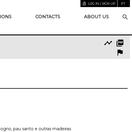
lock_open
LOG IN | SIGN UP
PT
search
IONS
CONTACTS
ABOUT US
timeline
picture_as_pdf
flag
ogno, pau santo e outras madeiras