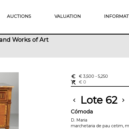
AUCTIONS
VALUATION
INFORMAT
and Works of Art
euro_symbol
€ 3,500
- 5,250
remove_shopping_cart
€ 0
Lote 62
chevron_left
chevron_right
Cómoda
D. Maria
marchetaria de pau cetim, m