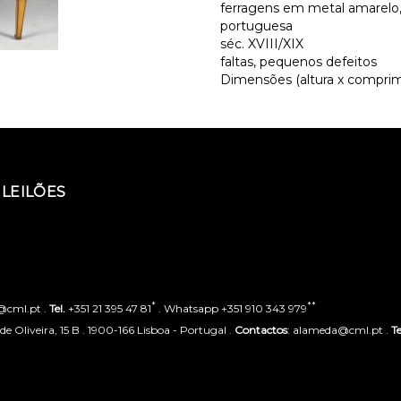
ferragens em metal amarel
portuguesa
séc. XVIII/XIX
faltas, pequenos defeitos
Dimensões (altura x comprime
LEILÕES
*
**
o@cml.pt .
Tel.
+351 21 395 47 81
. Whatsapp +351 910 343 979
 Oliveira, 15 B . 1900-166 Lisboa - Portugal .
Contactos
: alameda@cml.pt .
Te