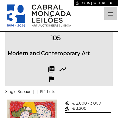
lock_open
LOG IN | SIGN UP
PT

105
Modern and Contemporary Art
picture_as_pdf
timeline
flag
Single Session
|
| 194 Lots
euro_symbol
€ 2,000
- 3,000
gavel
€ 3,200