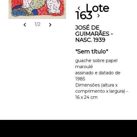
Lote
chevron_left
163
chevron_right
chevron_left
chevron_right
1/2
JOSÉ DE
GUIMARÃES -
NASC. 1939
"Sem título"
guache sobre papel
maroulé
assinado e datado de
1985
Dimensões (altura x
comprimento x largura) -
16 x 24 cm