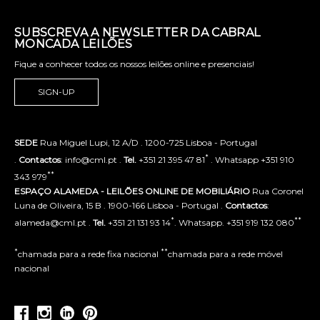
SUBSCREVA A NEWSLETTER DA CABRAL
MONCADA LEILÕES
Fique a conhecer todos os nossos leilões online e presenciais!
SIGN-UP
SEDE
Rua Miguel Lupi, 12 A/D . 1200-725 Lisboa - Portugal
*
.
Contactos
: info@cml.pt .
Tel.
+351 21 395 47 81
. Whatsapp +351 910
**
343 979
ESPAÇO ALAMEDA - LEILÕES ONLINE DE MOBILIÁRIO
Rua Coronel
Luna de Oliveira, 15 B . 1900-166 Lisboa - Portugal .
Contactos
:
*
**
alameda@cml.pt .
Tel.
+351 21 131 93 14
. Whatsapp. +351 919 132 080
*
**
chamada para a rede fixa nacional
chamada para a rede móvel
nacional