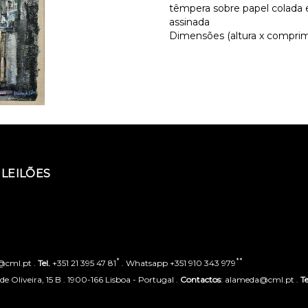
têmpera sobre papel colada 
assinada
Dimensões (altura x comprime
LEILÕES
*
**
o@cml.pt .
Tel.
+351 21 395 47 81
. Whatsapp +351 910 343 979
 Oliveira, 15 B . 1900-166 Lisboa - Portugal .
Contactos
: alameda@cml.pt .
Te