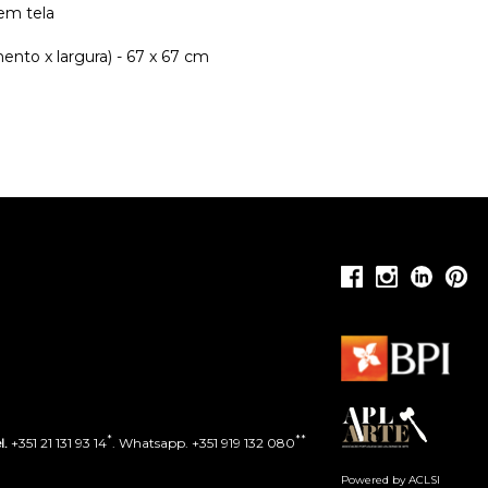
em tela
nto x largura) - 67 x 67 cm
*
**
l.
+351 21 131 93 14
. Whatsapp. +351 919 132 080
Powered by ACLSI