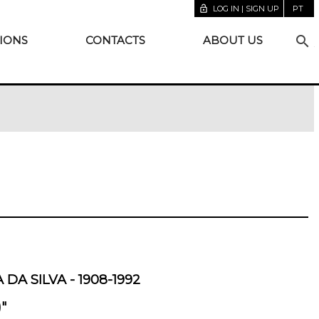
lock_open
LOG IN | SIGN UP
PT
search
IONS
CONTACTS
ABOUT US
ight
DA SILVA - 1908-1992
)"