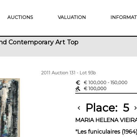
AUCTIONS
VALUATION
INFORMAT
nd Contemporary Art Top
2011 Auction 131 - Lot 93b
euro_symbol
€ 100,000
- 150,000
gavel
€ 100,000
Place:
5
chevron_left
chevron_r
MARIA HELENA VIEIRA 
"Les funiculaires (1964