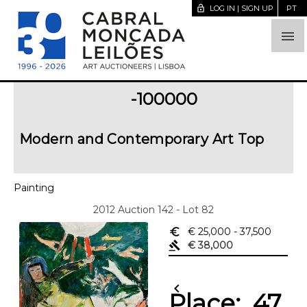
lock_open
LOG IN | SIGN UP
PT

-100000
Modern and Contemporary Art Top
Painting
2012 Auction 142 - Lot 82
euro_symbol
€ 25,000
- 37,500
gavel
€ 38,000
chevron_left
Place:
47