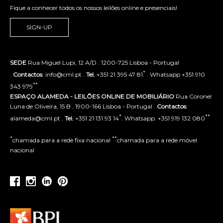
Fique a conhecer todos os nossos leilões online e presenciais!
SIGN-UP
SEDE
Rua Miguel Lupi, 12 A/D . 1200-725 Lisboa - Portugal
*
.
Contactos
: info@cml.pt .
Tel.
+351 21 395 47 81
. Whatsapp +351 910
**
343 979
ESPAÇO ALAMEDA - LEILÕES ONLINE DE MOBILIÁRIO
Rua Coronel
Luna de Oliveira, 15 B . 1900-166 Lisboa - Portugal .
Contactos
:
*
**
alameda@cml.pt .
Tel.
+351 21 131 93 14
. Whatsapp. +351 919 132 080
*
**
chamada para a rede fixa nacional
chamada para a rede móvel
nacional