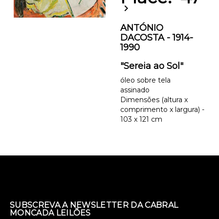
chevron_right
ANTÓNIO
DACOSTA - 1914-
1990
"Sereia ao Sol"
óleo sobre tela
assinado
Dimensões (altura x
comprimento x largura) -
103 x 121 cm
SUBSCREVA A NEWSLETTER DA CABRAL
MONCADA LEILÕES