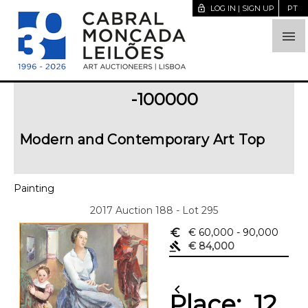
lock_open
LOG IN | SIGN UP
PT

-100000
Modern and Contemporary Art Top
Painting
2017 Auction 188 - Lot 295
euro_symbol
€ 60,000
- 90,000
gavel
€ 84,000
chevron_left
Place:
12