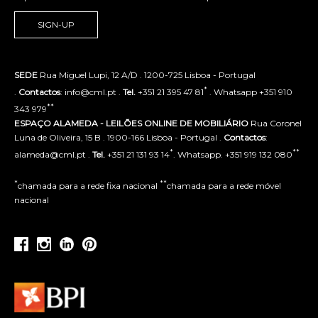
SIGN-UP
SEDE
Rua Miguel Lupi, 12 A/D . 1200-725 Lisboa - Portugal
*
.
Contactos
: info@cml.pt .
Tel.
+351 21 395 47 81
. Whatsapp +351 910
**
343 979
ESPAÇO ALAMEDA - LEILÕES ONLINE DE MOBILIÁRIO
Rua Coronel
Luna de Oliveira, 15 B . 1900-166 Lisboa - Portugal .
Contactos
:
*
**
alameda@cml.pt .
Tel.
+351 21 131 93 14
. Whatsapp. +351 919 132 080
*
**
chamada para a rede fixa nacional
chamada para a rede móvel
nacional