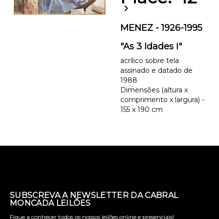
chevron_right
MENEZ - 1926-1995
"As 3 Idades I"
acrílico sobre tela
assinado e datado de
1988
Dimensões (altura x
comprimento x largura) -
155 x 190 cm
SUBSCREVA A NEWSLETTER DA CABRAL
MONCADA LEILÕES
Fique a conhecer todos os nossos leilões online e presenciais!