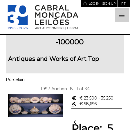
lock_open
LOG IN | SIGN UP
PT

-100000
Antiques and Works of Art Top
Porcelain
1997 Auction 18 - Lot 34
euro_symbol
€ 23,500
- 35,250
gavel
€ 58,695
chevron_left
Place:
5