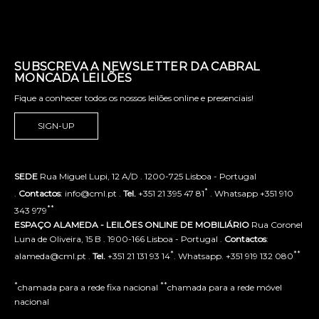
SUBSCREVA A NEWSLETTER DA CABRAL
MONCADA LEILÕES
Fique a conhecer todos os nossos leilões online e presenciais!
SIGN-UP
SEDE
Rua Miguel Lupi, 12 A/D . 1200-725 Lisboa - Portugal
*
.
Contactos
: info@cml.pt .
Tel.
+351 21 395 47 81
. Whatsapp +351 910
**
343 979
ESPAÇO ALAMEDA - LEILÕES ONLINE DE MOBILIÁRIO
Rua Coronel
Luna de Oliveira, 15 B . 1900-166 Lisboa - Portugal .
Contactos
:
*
**
alameda@cml.pt .
Tel.
+351 21 131 93 14
. Whatsapp. +351 919 132 080
*
**
chamada para a rede fixa nacional
chamada para a rede móvel
nacional