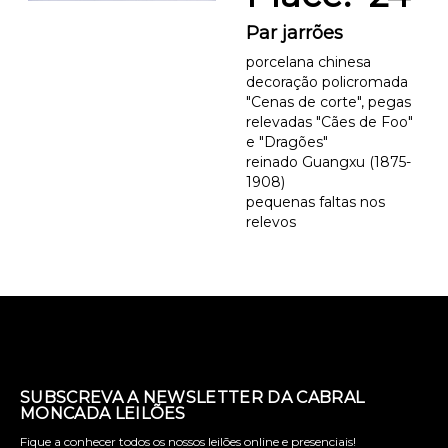
Par jarrões
porcelana chinesa
decoração policromada
"Cenas de corte", pegas
relevadas "Cães de Foo"
e "Dragões"
reinado Guangxu (1875-
1908)
pequenas faltas nos
relevos
SUBSCREVA A NEWSLETTER DA CABRAL
MONCADA LEILÕES
Fique a conhecer todos os nossos leilões online e presenciais!