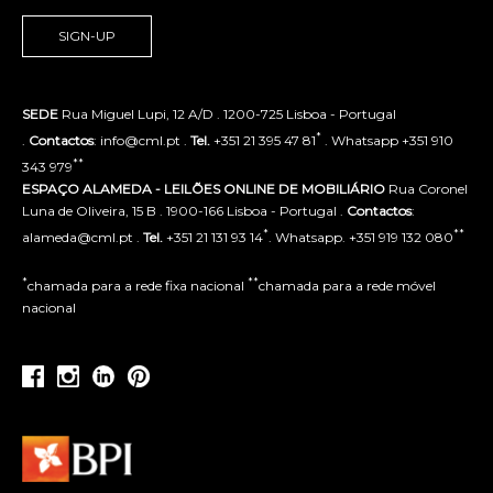
SIGN-UP
SEDE
Rua Miguel Lupi, 12 A/D . 1200-725 Lisboa - Portugal
*
.
Contactos
: info@cml.pt .
Tel.
+351 21 395 47 81
. Whatsapp +351 910
**
343 979
ESPAÇO ALAMEDA - LEILÕES ONLINE DE MOBILIÁRIO
Rua Coronel
Luna de Oliveira, 15 B . 1900-166 Lisboa - Portugal .
Contactos
:
*
**
alameda@cml.pt .
Tel.
+351 21 131 93 14
. Whatsapp. +351 919 132 080
*
**
chamada para a rede fixa nacional
chamada para a rede móvel
nacional