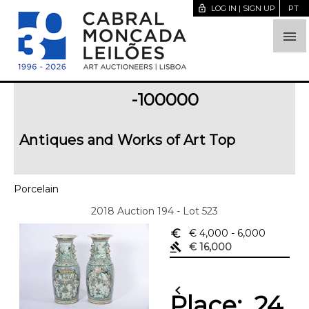
lock_open
LOG IN | SIGN UP
PT

-100000
Antiques and Works of Art Top
Porcelain
2018 Auction 194 - Lot 523
euro_symbol
€ 4,000
- 6,000
gavel
€ 16,000
chevron_left
Place:
24