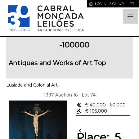
lock_open
LOG IN | SIGN UP
PT

-100000
Antiques and Works of Art Top
Lusíada and Colonial Art
1997 Auction 16 - Lot 74
euro_symbol
€ 40,000
- 60,000
gavel
€ 105,000
chevron_left
Place:
5