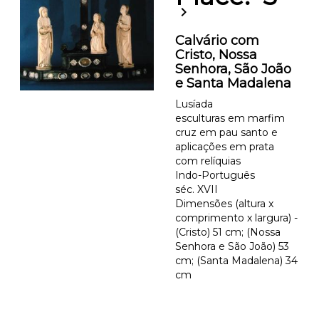
chevron_right
Calvário com
Cristo, Nossa
Senhora, São João
e Santa Madalena
Lusíada
esculturas em marfim
cruz em pau santo e
aplicações em prata
com relíquias
Indo-Português
séc. XVII
Dimensões (altura x
comprimento x largura) -
(Cristo) 51 cm; (Nossa
Senhora e São João) 53
cm; (Santa Madalena) 34
cm