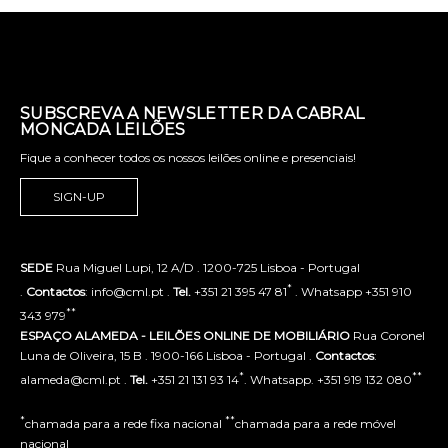
SUBSCREVA A NEWSLETTER DA CABRAL
MONCADA LEILÕES
Fique a conhecer todos os nossos leilões online e presenciais!
SIGN-UP
SEDE
Rua Miguel Lupi, 12 A/D . 1200-725 Lisboa - Portugal
*
.
Contactos
: info@cml.pt .
Tel.
+351 21 395 47 81
. Whatsapp +351 910
**
343 979
ESPAÇO ALAMEDA - LEILÕES ONLINE DE MOBILIÁRIO
Rua Coronel
Luna de Oliveira, 15 B . 1900-166 Lisboa - Portugal .
Contactos
:
*
**
alameda@cml.pt .
Tel.
+351 21 131 93 14
. Whatsapp. +351 919 132 080
*
**
chamada para a rede fixa nacional
chamada para a rede móvel
nacional