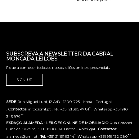
SUBSCREVA A NEWSLETTER DA CABRAL
MONCADA LEILÕES
Fique a conhecer todos os nossos leilões online e presenciais!
SIGN-UP
SEDE
Rua Miguel Lupi, 12 A/D . 1200-725 Lisboa - Portugal
*
.
Contactos
: info@cml.pt .
Tel.
+351 21 395 47 81
. Whatsapp +351 910
**
343 979
ESPAÇO ALAMEDA - LEILÕES ONLINE DE MOBILIÁRIO
Rua Coronel
Luna de Oliveira, 15 B . 1900-166 Lisboa - Portugal .
Contactos
:
*
**
alameda@cml.pt .
Tel.
+351 21 131 93 14
. Whatsapp. +351 919 132 080