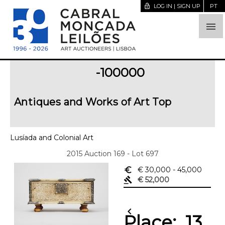
lock_open
LOG IN | SIGN UP
PT

-100000
Antiques and Works of Art Top
Lusíada and Colonial Art
2015 Auction 169 - Lot 697
euro_symbol
€ 30,000
- 45,000
gavel
€ 52,000
chevron_left
Place:
13