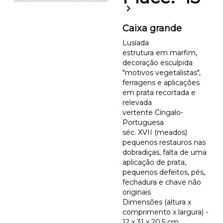
chevron_right
Caixa grande
Lusíada
estrutura em marfim,
decoração esculpida
"motivos vegetalistas",
ferragens e aplicações
em prata recortada e
relevada
vertente Cíngalo-
Portuguesa
séc. XVII (meados)
pequenos restauros nas
dobradiças, falta de uma
aplicação de prata,
pequenos defeitos, pés,
fechadura e chave não
originais
Dimensões (altura x
comprimento x largura) -
12 x 31 x 20,5 cm