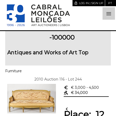
lock_open
LOG IN | SIGN UP
PT

-100000
Antiques and Works of Art Top
Furniture
2010 Auction 116 - Lot 244
euro_symbol
€ 3,000
- 4,500
gavel
€ 34,000
chevron_left
Place:
12