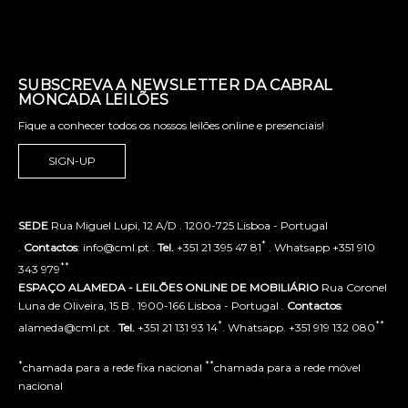
SUBSCREVA A NEWSLETTER DA CABRAL
MONCADA LEILÕES
Fique a conhecer todos os nossos leilões online e presenciais!
SIGN-UP
SEDE
Rua Miguel Lupi, 12 A/D . 1200-725 Lisboa - Portugal
*
.
Contactos
: info@cml.pt .
Tel.
+351 21 395 47 81
. Whatsapp +351 910
**
343 979
ESPAÇO ALAMEDA - LEILÕES ONLINE DE MOBILIÁRIO
Rua Coronel
Luna de Oliveira, 15 B . 1900-166 Lisboa - Portugal .
Contactos
:
*
**
alameda@cml.pt .
Tel.
+351 21 131 93 14
. Whatsapp. +351 919 132 080
*
**
chamada para a rede fixa nacional
chamada para a rede móvel
nacional