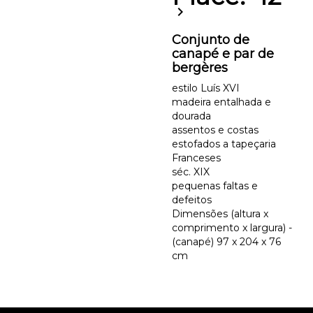
chevron_right
Conjunto de
canapé e par de
bergères
estilo Luís XVI
madeira entalhada e
dourada
assentos e costas
estofados a tapeçaria
Franceses
séc. XIX
pequenas faltas e
defeitos
Dimensões (altura x
comprimento x largura) -
(canapé) 97 x 204 x 76
cm