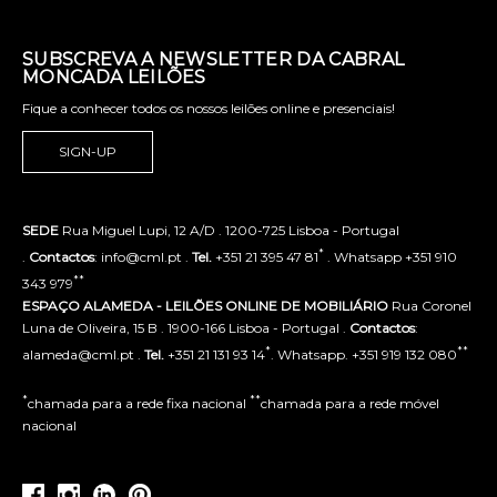
SUBSCREVA A NEWSLETTER DA CABRAL
MONCADA LEILÕES
Fique a conhecer todos os nossos leilões online e presenciais!
SIGN-UP
SEDE
Rua Miguel Lupi, 12 A/D . 1200-725 Lisboa - Portugal
*
.
Contactos
: info@cml.pt .
Tel.
+351 21 395 47 81
. Whatsapp +351 910
**
343 979
ESPAÇO ALAMEDA - LEILÕES ONLINE DE MOBILIÁRIO
Rua Coronel
Luna de Oliveira, 15 B . 1900-166 Lisboa - Portugal .
Contactos
:
*
**
alameda@cml.pt .
Tel.
+351 21 131 93 14
. Whatsapp. +351 919 132 080
*
**
chamada para a rede fixa nacional
chamada para a rede móvel
nacional