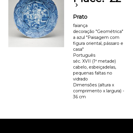
chevron_right
Prato
faiança
decoração "Geométrica"
a azul "Paisagem com
figura oriental, pássaro e
casa"
Português
séc. XVII (1ª metade)
cabelo, esbeiçadelas,
pequenas faltas no
vidrado
Dimensões (altura x
comprimento x largura) -
36 cm