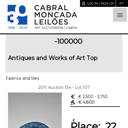
lock_open
LOG IN | SIGN UP
PT

-100000
Antiques and Works of Art Top
Faience and tiles
2011 Auction 134 - Lot 107
euro_symbol
€ 2,500
- 3,750
gavel
€ 4,800
chevron_left
Place:
22