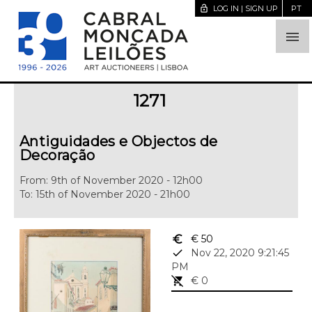
lock_open
LOG IN | SIGN UP
PT

1271
Antiguidades e Objectos de
Decoração
From: 9th of November 2020 - 12h00
To: 15th of November 2020 - 21h00
euro_symbol
€ 50
done
Nov 22, 2020 9:21:45
PM
remove_shopping_cart
€ 0