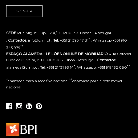
SIGN-UP
SEDE
Rua Miguel Lupi, 12 A/D . 1200-725 Lisboa - Portugal
*
.
Contactos
: info@cml.pt .
Tel.
+351 21 395 47 81
. Whatsapp +351 910
**
343 979
ESPAÇO ALAMEDA - LEILÕES ONLINE DE MOBILIÁRIO
Rua Coronel
Luna de Oliveira, 15 B . 1900-166 Lisboa - Portugal .
Contactos
:
*
**
alameda@cml.pt .
Tel.
+351 21 131 93 14
. Whatsapp. +351 919 132 080
*
**
chamada para a rede fixa nacional
chamada para a rede móvel
nacional