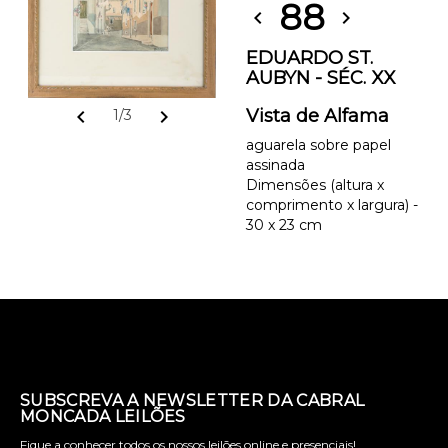
88
chevron_left
chevron_right
EDUARDO ST.
AUBYN - SÉC. XX
chevron_left
chevron_right
Vista de Alfama
1/3
aguarela sobre papel
assinada
Dimensões (altura x
comprimento x largura) -
30 x 23 cm
SUBSCREVA A NEWSLETTER DA CABRAL
MONCADA LEILÕES
Fique a conhecer todos os nossos leilões online e presenciais!