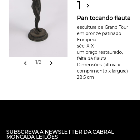
1
chevron_right
Pan tocando flauta
escultura de Grand Tour
em bronze patinado
Europeia
séc. XIX
um braço restaurado,
falta da flauta
chevron_left
chevron_right
1/2
Dimensões (altura x
comprimento x largura) -
28,5 cm
SUBSCREVA A NEWSLETTER DA CABRAL
MONCADA LEILÕES