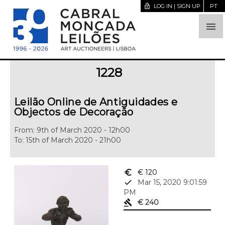
lock_open
LOG IN | SIGN UP
PT

1228
Leilão Online de Antiguidades e
Objectos de Decoração
From: 9th of March 2020 - 12h00
To: 15th of March 2020 - 21h00
euro_symbol
€ 120
done
Mar 15, 2020 9:01:59
PM
gavel
€ 240