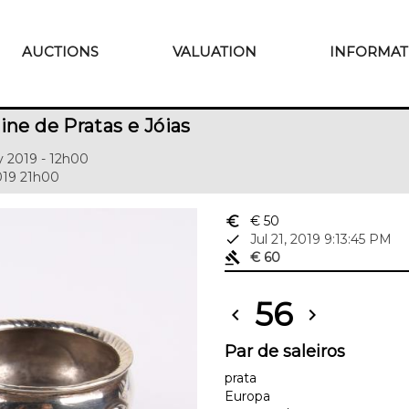
AUCTIONS
VALUATION
INFORMAT
ine de Pratas e Jóias
y 2019 - 12h00
2019 21h00
euro_symbol
€ 50
done
Jul 21, 2019 9:13:45 PM
gavel
€ 60
56
chevron_left
chevron_right
Par de saleiros
prata
Europa