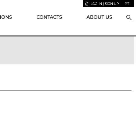
lock_open
LOG IN | SIGN UP
PT
search
IONS
CONTACTS
ABOUT US