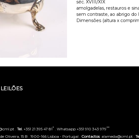
séc. XVIII/XIX
amolgadelas, restauros e sin
sem contraste, ao abrigo do De
Dimensões (altura x comprimen
LEILÕES
*
**
o@cml.pt .
Tel.
+351 21 395 47 81
. Whatsapp +351 910 343 979
 Oliveira, 15 B . 1900-166 Lisboa - Portugal .
Contactos
: alameda@cml.pt .
Te