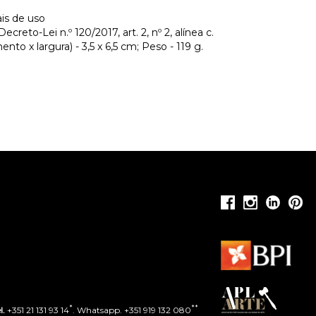
ais de uso
creto-Lei n.º 120/2017, art. 2, nº 2, alínea c.
to x largura) - 3,5 x 6,5 cm; Peso - 119 g.
*
**
l.
+351 21 131 93 14
. Whatsapp. +351 919 132 080