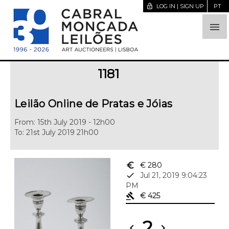
lock_open
LOG IN | SIGN UP
PT

1181
Leilão Online de Pratas e Jóias
From: 15th July 2019 - 12h00
To: 21st July 2019 21h00
euro_symbol
€ 280
done
Jul 21, 2019 9:04:23
PM
gavel
€ 425
2
chevron_left
chevron_right