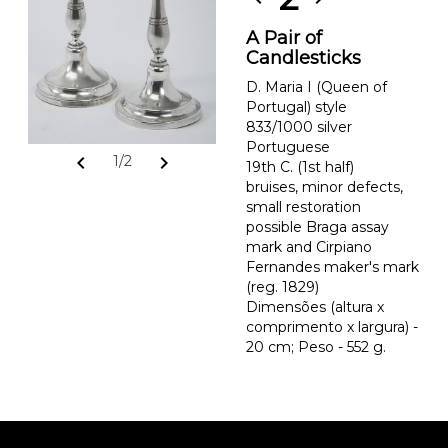
A Pair of
Candlesticks
D. Maria I (Queen of
Portugal) style
833/1000 silver
Portuguese
chevron_left
chevron_right
1/2
19th C. (1st half)
bruises, minor defects,
small restoration
possible Braga assay
mark and Cirpiano
Fernandes maker's mark
(reg. 1829)
Dimensões (altura x
comprimento x largura) -
20 cm; Peso - 552 g.