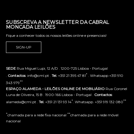
SUBSCREVA A NEWSLETTER DA CABRAL
MONCADA LEILÕES
Fique a conhecer todos os nossos leilões online e presenciais!
SIGN-UP
SEDE
Rua Miguel Lupi, 12 A/D . 1200-725 Lisboa - Portugal
*
.
Contactos
: info@cml.pt .
Tel.
+351 21 395 47 81
. Whatsapp +351 910
**
343 979
ESPAÇO ALAMEDA - LEILÕES ONLINE DE MOBILIÁRIO
Rua Coronel
Luna de Oliveira, 15 B . 1900-166 Lisboa - Portugal .
Contactos
:
*
**
alameda@cml.pt .
Tel.
+351 21 131 93 14
. Whatsapp. +351 919 132 080
*
**
chamada para a rede fixa nacional
chamada para a rede móvel
nacional