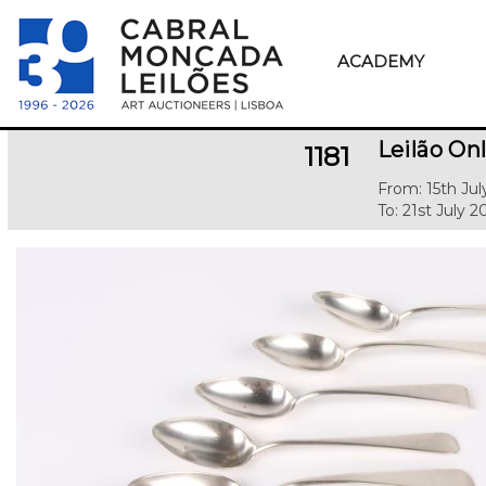
ACADEMY
Leilão Onl
1181
From: 15th Jul
To: 21st July 