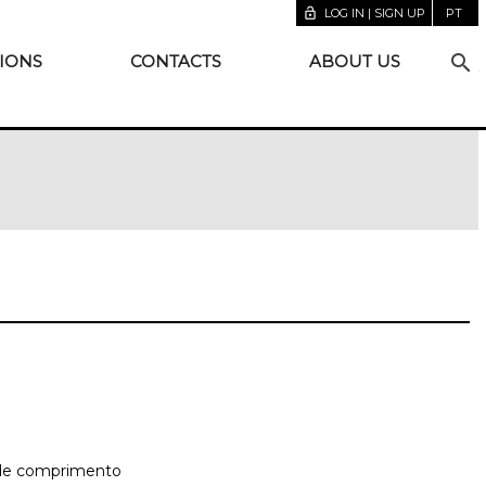
lock_open
LOG IN | SIGN UP
PT
search
IONS
CONTACTS
ABOUT US
s de comprimento