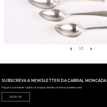
chevron_left
chevron_right
1/2
SUBSCREVA A NEWSLETTER DA CABRAL MONCADA 
Fique a conhecer todos os nossos leilões online e presenciais!
SIGN-UP