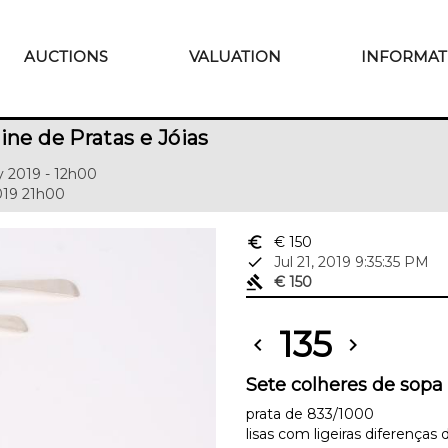
AUCTIONS
VALUATION
INFORMAT
ine de Pratas e Jóias
y 2019 - 12h00
2019 21h00
euro_symbol
€ 150
done
Jul 21, 2019 9:35:35 PM
gavel
€ 150
135
chevron_left
chevron_right
Sete colheres de sopa
prata de 833/1000
lisas com ligeiras diferença