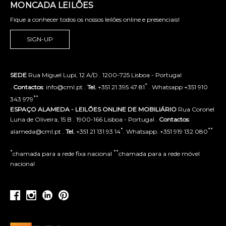
MONCADA LEILÕES
Fique a conhecer todos os nossos leilões online e presenciais!
SIGN-UP
SEDE
Rua Miguel Lupi, 12 A/D . 1200-725 Lisboa - Portugal
*
.
Contactos
: info@cml.pt .
Tel.
+351 21 395 47 81
. Whatsapp +351 910
**
343 979
ESPAÇO ALAMEDA - LEILÕES ONLINE DE MOBILIÁRIO
Rua Coronel
Luna de Oliveira, 15 B . 1900-166 Lisboa - Portugal .
Contactos
:
*
**
alameda@cml.pt .
Tel.
+351 21 131 93 14
. Whatsapp. +351 919 132 080
*
**
chamada para a rede fixa nacional
chamada para a rede móvel
nacional