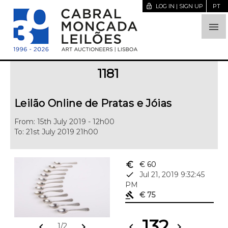
lock_open
LOG IN | SIGN UP
PT

1181
Leilão Online de Pratas e Jóias
From: 15th July 2019 - 12h00
To: 21st July 2019 21h00
euro_symbol
€ 60
done
Jul 21, 2019 9:32:45
PM
gavel
€ 75
132
chevron_left
chevron_right
chevron_left
chevron_right
1/2