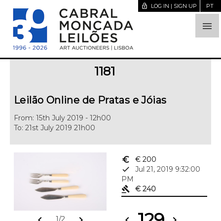
lock_open
LOG IN | SIGN UP
PT

1181
Leilão Online de Pratas e Jóias
From: 15th July 2019 - 12h00
To: 21st July 2019 21h00
euro_symbol
€ 200
done
Jul 21, 2019 9:32:00
PM
gavel
€ 240
129
chevron_left
chevron_right
chevron_left
chevron_right
1/2