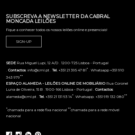
SUBSCREVA A NEWSLETTER DA CABRAL
MONCADA LEILÕES
Fique a conhecer todos os nossos leilões online e presenciais!
SIGN-UP
SEDE
Rua Miguel Lupi, 12 A/D . 1200-725 Lisboa - Portugal
*
.
Contactos
: info@cml.pt .
Tel.
+351 21 395 47 81
. Whatsapp +351 910
**
343 979
ESPAÇO ALAMEDA - LEILÕES ONLINE DE MOBILIÁRIO
Rua Coronel
Luna de Oliveira, 15 B . 1900-166 Lisboa - Portugal .
Contactos
:
*
**
alameda@cml.pt .
Tel.
+351 21 131 93 14
. Whatsapp. +351 919 132 080
*
**
chamada para a rede fixa nacional
chamada para a rede móvel
nacional