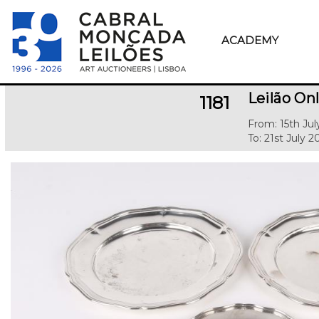
ACADEMY
Leilão Onl
1181
From: 15th Jul
To: 21st July 