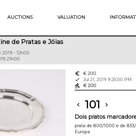
AUCTIONS
VALUATION
INFORMAT
ine de Pratas e Jóias
y 2019 - 12h00
2019 21h00
euro_symbol
€ 200
done
Jul 21, 2019 9:25:00 PM
gavel
€ 200
101
chevron_left
chevron_right
Dois pratos marcador
prata de 800/1000 e de 833
Europa