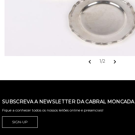
chevron_left
chevron_right
1/2
SUBSCREVA A NEWSLETTER DA CABRAL MONCADA 
Fique a conhecer todos os nossos leilões online e presenciais!
SIGN-UP