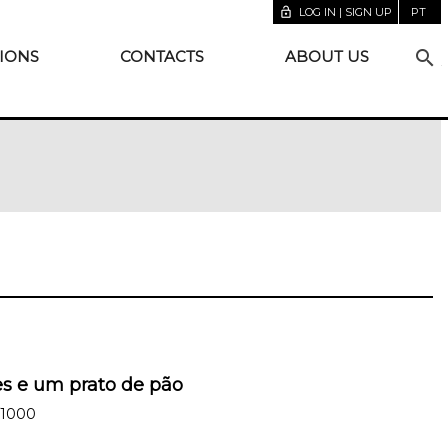
lock_open
LOG IN | SIGN UP
PT
search
IONS
CONTACTS
ABOUT US
es e um prato de pão
/1000