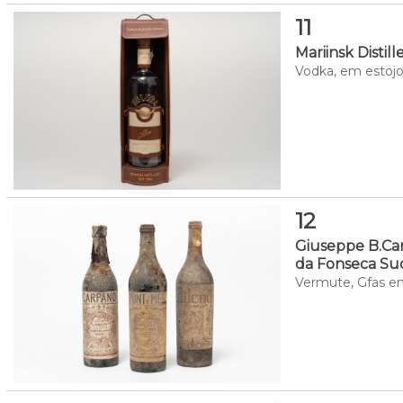
11
Mariinsk Distil
Vodka, em estojo
12
Giuseppe B.Ca
da Fonseca Suc
Vermute, Gfas empo