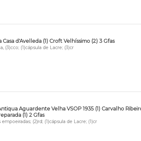
Casa d'Avelleda (1) Croft Velhíssimo (2) 3 Gfas
, (3)cco; (1)cápsula de Lacre; (3)cr
Antiqua Aguardente Velha VSOP 1935 (1) Carvalho Ribeiro
parada (1) 2 Gfas
empoeiradas; (2)rd; (1)cápsula de Lacre; (1)cr