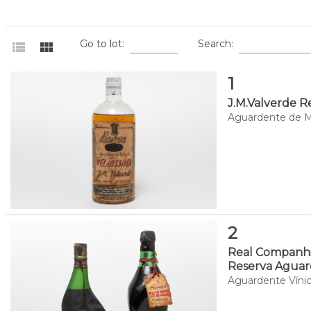
Go to lot:
Search:
view_list
view_module
1
J.M.Valverde R
Aguardente de Me
2
Real Companhia
Reserva Aguard
Aguardente Vínica