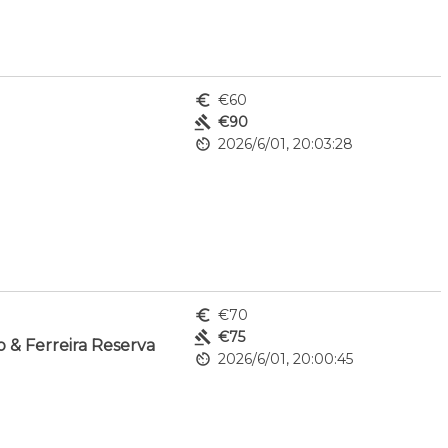
euro_symbol
€60
gavel
€90
av_timer
2026/6/01, 20:03:28
euro_symbol
€70
gavel
€75
 & Ferreira Reserva
av_timer
2026/6/01, 20:00:45