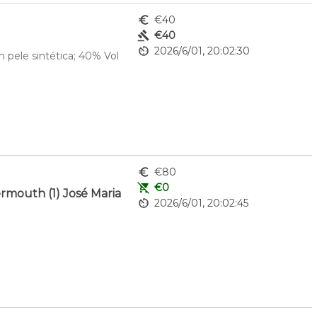
euro_symbol
€40
gavel
€40
av_timer
2026/6/01, 20:02:30
 pele sintética; 40% Vol
euro_symbol
€80
remove_shopping_cart
€0
mouth (1) José Maria
av_timer
2026/6/01, 20:02:45