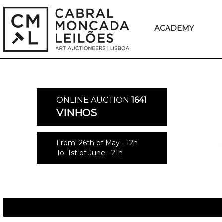
ACADEMY
ONLINE AUCTION
1641
VINHOS
From: 26th of May - 12h
To: 1st of June - 21h