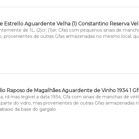
te Estrello Aguardente Velha (1) Constantino Reserva Vel
ntemente de 1L, (2)cr; (1)sr; Gfas com pequenos sinais de manch
ro, provenientes de outras Gfas armazenadas no mesmo local, que
lio Raposo de Magalhães Aguardente de Vinho 1934 1 Gf
a, rd mas legível a data 1934; Gfa com sinais de manchas de vinh
e parte do vidro, mas provenientes de outras Gfas armazenadas 
m abaixo da base do gargalo