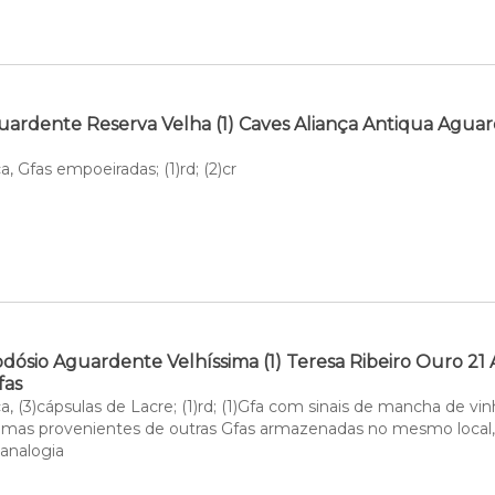
uardente Reserva Velha (1) Caves Aliança Antiqua Agu
, Gfas empoeiradas; (1)rd; (2)cr
ósio Aguardente Velhíssima (1) Teresa Ribeiro Ouro 21
fas
, (3)cápsulas de Lacre; (1)rd; (1)Gfa com sinais de mancha de vin
o, mas provenientes de outras Gfas armazenadas no mesmo local, 
 analogia