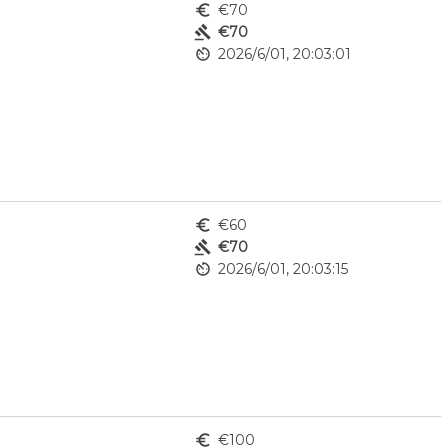
euro_symbol
€70
gavel
€70
av_timer
2026/6/01, 20:03:01
euro_symbol
€60
gavel
€70
av_timer
2026/6/01, 20:03:15
euro_symbol
€100