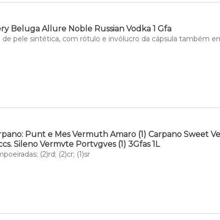
lery Beluga Allure Noble Russian Vodka 1 Gfa
 de pele sintética, com rótulo e invólucro da cápsula também em
rpano: Punt e Mes Vermuth Amaro (1) Carpano Sweet Ver
cs. Sileno Vermvte Portvgves (1) 3Gfas 1L
eiradas; (2)rd; (2)cr; (1)sr