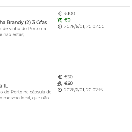
euro_symbol
€100
remove_shopping_cart
€0
ha Brandy (2) 3 Gfas
av_timer
2026/6/01, 20:02:00
a de vinho do Porto na 
 não estas; 
euro_symbol
€60
gavel
€60
a 1L
av_timer
2026/6/01, 20:02:15
o do Porto na cápsula de 
no mesmo local, que não 