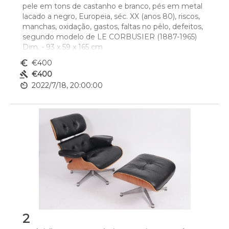
pele em tons de castanho e branco, pés em metal 
lacado a negro, Europeia, séc. XX (anos 80), riscos, 
manchas, oxidação, gastos, faltas no pêlo, defeitos, 
segundo modelo de LE CORBUSIER (1887-1965)
Dim. - 93 x 59 x 165 cm
euro_symbol
€400
gavel
€400
av_timer
2022/7/18, 20:00:00
2