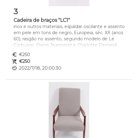
3
Cadeira de braços "LC1"
inox e outros materiais, espaldar oscilante e assento 
em pele em tons de negro, Europeia, séc. XX (anos 
60), rasgão no assento, segundo modelo de Le 
Corbusier, Pierre Jeanneret e Charlotte Perriand
euro_symbol
€250
remove_shopping_cart
€250
av_timer
2022/7/18, 20:00:30