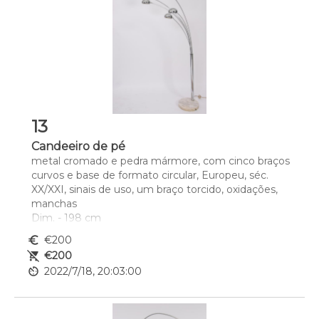
13
Candeeiro de pé
metal cromado e pedra mármore, com cinco braços 
curvos e base de formato circular, Europeu, séc. 
XX/XXI, sinais de uso, um braço torcido, oxidações, 
manchas
Dim. - 198 cm
euro_symbol
€200
remove_shopping_cart
€200
av_timer
2022/7/18, 20:03:00