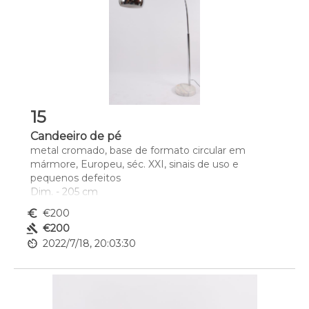
15
Candeeiro de pé
metal cromado, base de formato circular em 
mármore, Europeu, séc. XXI, sinais de uso e 
pequenos defeitos
Dim. - 205 cm
euro_symbol
€200
gavel
€200
av_timer
2022/7/18, 20:03:30