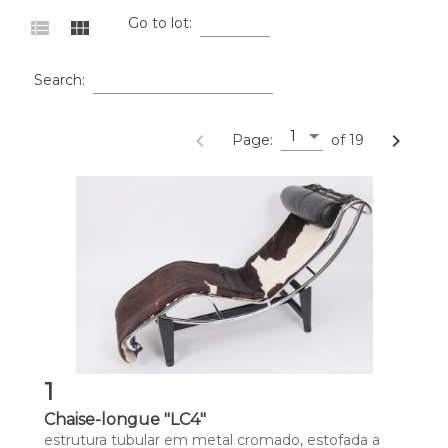
Go to lot:
view_list
view_module
Search:
1
navigate_before
navigate_next
Page:
of 19
1
Chaise-longue "LC4"
estrutura tubular em metal cromado, estofada a 