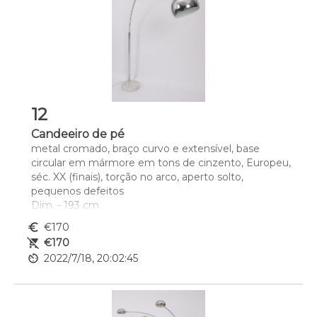
12
Candeeiro de pé
metal cromado, braço curvo e extensível, base 
circular em mármore em tons de cinzento, Europeu, 
séc. XX (finais), torção no arco, aperto solto, 
pequenos defeitos
Dim. - 193 cm
euro_symbol
€170
remove_shopping_cart
€170
av_timer
2022/7/18, 20:02:45