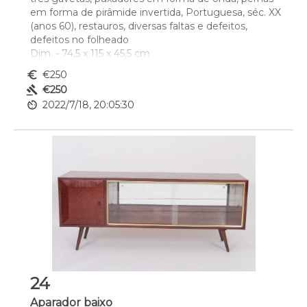
em forma de pirâmide invertida, Portuguesa, séc. XX 
(anos 60), restauros, diversas faltas e defeitos, 
defeitos no folheado
Dim. - 74,5 x 115 x 45,5 cm
euro_symbol
€250
gavel
€250
av_timer
2022/7/18, 20:05:30
24
Aparador baixo