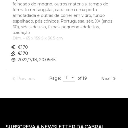
folheado de mogno, outros materiais, tampo de 
formato rectangular, caixa com uma porta 
almofadada e outras de correr em vidro, fundo 
espelhado, pés cónicos, Portuguesa, séc. XX (anos 
60), sinais de uso, falhas, pequenos defeitos, 
oxidação
Dim. - 65 x 159,5 x 36,5 cm
euro_symbol
€170
gavel
€170
av_timer
2022/7/18, 20:05:45
1
navigate_before
navigate_next
Page:
of 19
Previous
Next
SUBSCREVA A NEWSLETTER DA CABRAL