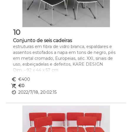
10
Conjunto de seis cadeiras
estruturas em fibra de vidro branca, espaldares e 
assentos estofados a napa em tons de negro, pés 
em metal cromado, Europeias, séc. XXI, sinais de 
uso, esbeiçadelas e defeitos, KARE DESIGN
Dim. - 92 x 44 x 57 cm
euro_symbol
€400
remove_shopping_cart
€0
av_timer
2022/7/18, 20:02:15