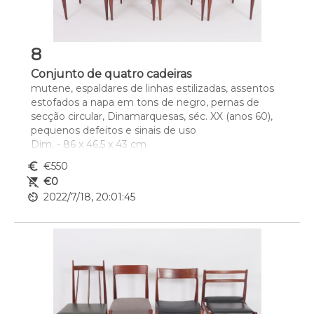
8
Conjunto de quatro cadeiras
mutene, espaldares de linhas estilizadas, assentos 
estofados a napa em tons de negro, pernas de 
secção circular, Dinamarquesas, séc. XX (anos 60), 
pequenos defeitos e sinais de uso
Dim. - 86 x 46,5 x 43 cm
euro_symbol
€550
remove_shopping_cart
€0
av_timer
2022/7/18, 20:01:45