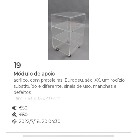
19
Módulo de apoio
acrílico, com prateleiras, Europeu, séc. XX, um rodízio 
substituído e diferente, sinais de uso, manchas e 
defeitos
Dim. - 63 x 35 x 40 cm
euro_symbol
€50
gavel
€50
av_timer
2022/7/18, 20:04:30