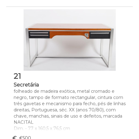
21
Secretária
folheado de madeira exótica, metal cromado e 
negro, tampo de formato rectangular, cintura com 
três gavetas e mecanismo para fecho, pés de linhas 
direitas, Portuguesa, séc. XX (anos 70/80), com 
chave, manchas, sinais de uso e defeitos, marcada 
NACITAL
Dim. - 77 x 160,5 x 76,5 cm
euro_symbol
€500