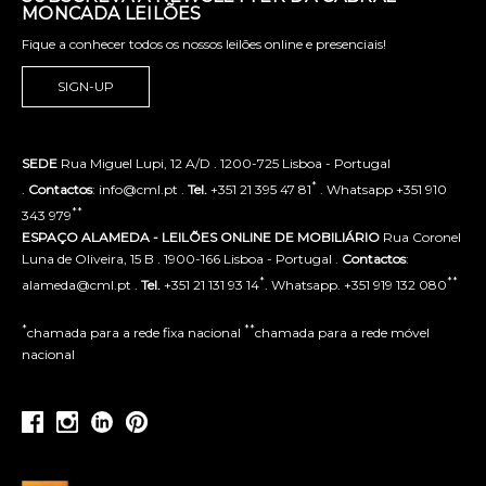
MONCADA LEILÕES
Fique a conhecer todos os nossos leilões online e presenciais!
SIGN-UP
SEDE
Rua Miguel Lupi, 12 A/D . 1200-725 Lisboa - Portugal
*
.
Contactos
: info@cml.pt .
Tel.
+351 21 395 47 81
. Whatsapp +351 910
**
343 979
ESPAÇO ALAMEDA - LEILÕES ONLINE DE MOBILIÁRIO
Rua Coronel
Luna de Oliveira, 15 B . 1900-166 Lisboa - Portugal .
Contactos
:
*
**
alameda@cml.pt .
Tel.
+351 21 131 93 14
. Whatsapp. +351 919 132 080
*
**
chamada para a rede fixa nacional
chamada para a rede móvel
nacional