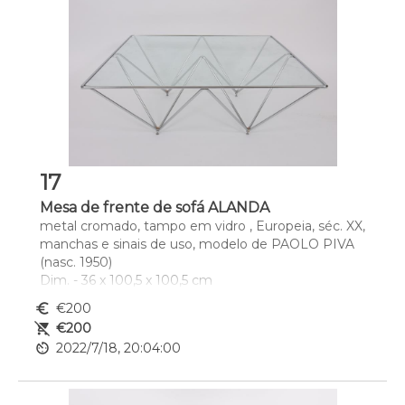
17
Mesa de frente de sofá ALANDA
metal cromado, tampo em vidro , Europeia, séc. XX, 
manchas e sinais de uso, modelo de PAOLO PIVA 
(nasc. 1950)
Dim. - 36 x 100,5 x 100,5 cm
euro_symbol
€200
remove_shopping_cart
€200
av_timer
2022/7/18, 20:04:00