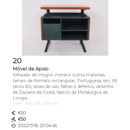
20
Móvel de Apoio
folheado de mogno, metal e outros materiais, 
tampo de formato rectangular, Portuguesa, séc. XX 
(anos 60), sinais de uso, falhas e defeitos, desenho 
de Daciano da Costa, fabrico da Metalúrgica da 
Longra
Dim. - 69 x 72 x 40 cm
euro_symbol
€50
gavel
€50
av_timer
2022/7/18, 20:04:45