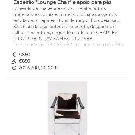
Cadeirão "Lounge Chair" e apoio para pés
folheado de madeira exótica, metal e outros 
materiais, estrutura em metal cromado, assentos 
estofados a napa em tons de negro, Europeia, séc. 
XX, sinais de uso, defeitos no estofo, desgastes e 
falhas nos botões, segundo modelo de CHARLES 
(1907-1978) & RAY EAMES (1912-1988)
Dim. - cadeirão: 79 x 83 x 87 cm; apoio para pés: 38 x 
65 x 56 cm
euro_symbol
€850
gavel
€850
av_timer
2022/7/18, 20:00:15