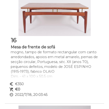
16
Mesa de frente de sofá
mogno, tampo de formato rectangular com canto 
arredondados, apoios em metal amarelo, pernas de 
secção circular, Portuguesa, séc. XX (anos 70), 
pequenos defeitos, modelo de JOSÉ ESPINHO 
(1915-1973), fabrico OLAIO
Dim. - 41 x 100 x 50,5 cm
euro_symbol
€350
remove_shopping_cart
€0
av_timer
2022/7/18, 20:03:45