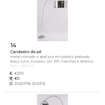
14
Candeeiro de pé
metal cromado e abat-jour em plástico prateado, 
braço curvo, Europeu, séc. XXI, manchas e defeitos
Dim. - 200 cm
euro_symbol
€200
remove_shopping_cart
€0
av_timer
2022/7/18, 20:03:15