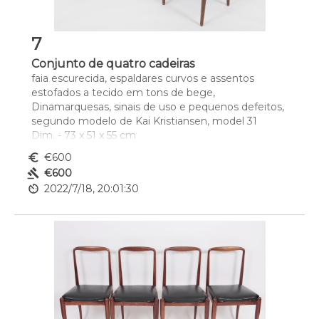
7
Conjunto de quatro cadeiras
faia escurecida, espaldares curvos e assentos 
estofados a tecido em tons de bege, 
Dinamarquesas, sinais de uso e pequenos defeitos, 
segundo modelo de Kai Kristiansen, model 31
Dim. - 73 x 51 x 55 cm
euro_symbol
€600
gavel
€600
av_timer
2022/7/18, 20:01:30