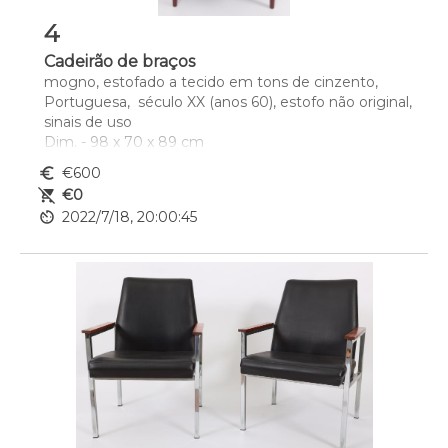
4
Cadeirão de braços
mogno, estofado a tecido em tons de cinzento, 
Portuguesa,  século XX (anos 60), estofo não original, 
sinais de uso 
Dim. - 98 x 70 x 89 cm
euro_symbol
€600
remove_shopping_cart
€0
av_timer
2022/7/18, 20:00:45