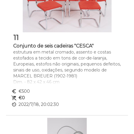
11
Conjunto de seis cadeiras "CESCA"
estrutura em metal cromado, assento e costas 
estofados a tecido em tons de cor-de-laranja, 
Europeias, estofos não originais, pequenos defeitos, 
sinais de uso, oxidações, segundo modelo de 
MARCEL BREUER (1902-1981)
Dim. - 82 x 42 x 46 cm
euro_symbol
€500
remove_shopping_cart
€0
av_timer
2022/7/18, 20:02:30