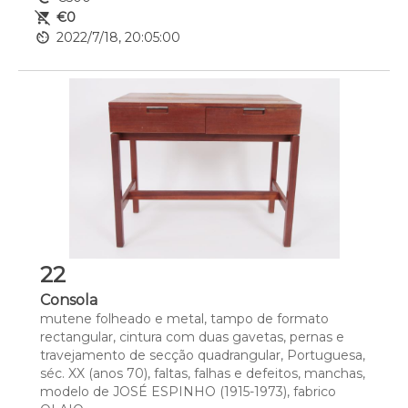
remove_shopping_cart
€0
av_timer
2022/7/18, 20:05:00
22
Consola
mutene folheado e metal, tampo de formato 
rectangular, cintura com duas gavetas, pernas e 
travejamento de secção quadrangular, Portuguesa, 
séc. XX (anos 70), faltas, falhas e defeitos, manchas, 
modelo de JOSÉ ESPINHO (1915-1973), fabrico 