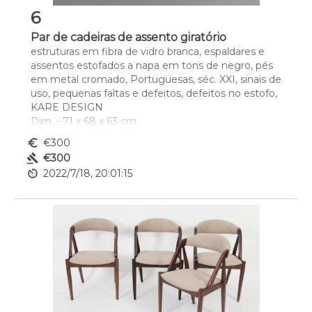
6
Par de cadeiras de assento giratório
estruturas em fibra de vidro branca, espaldares e 
assentos estofados a napa em tons de negro, pés 
em metal cromado, Portuguesas, séc. XXI, sinais de 
uso, pequenas faltas e defeitos, defeitos no estofo, 
KARE DESIGN 
Dim. - 71 x 68 x 63 cm
euro_symbol
€300
gavel
€300
av_timer
2022/7/18, 20:01:15