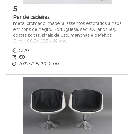
5
Par de cadeiras
metal cromado, madeira, assentos estofados a napa 
em tons de negro, Portuguesa, séc. XX (anos 60), 
costas soltas, sinais de uso, manchas e defeitos
Dim. - 88,5 x 62,5 x 69 cm
euro_symbol
€120
remove_shopping_cart
€0
av_timer
2022/7/18, 20:01:00