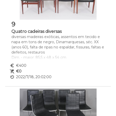
9
Quatro cadeiras diversas
diversas madeiras exóticas, assentos em tecido e 
napa em tons de negro, Dinamarquesas, séc. XX 
(anos 60), falta de ripas no espaldar, fissuras, faltas e 
defeitos, restauros
Dim. - maior: 85,5 x 48 x 54 cm
euro_symbol
€400
remove_shopping_cart
€0
av_timer
2022/7/18, 20:02:00