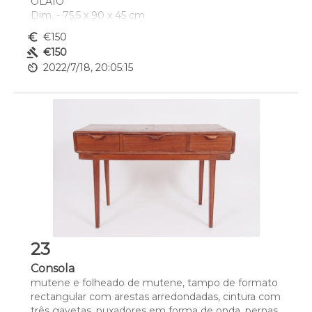
OLAIO
Dim. - 75,5 x 90 x 45 cm
euro_symbol
€150
gavel
€150
av_timer
2022/7/18, 20:05:15
23
Consola
mutene e folheado de mutene, tampo de formato 
rectangular com arestas arredondadas, cintura com 
três gavetas, puxadores em forma de onda, pernas 