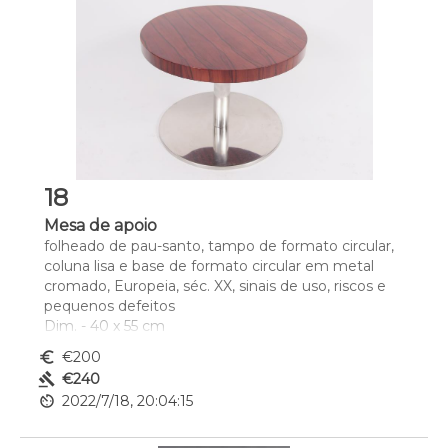
18
Mesa de apoio
folheado de pau-santo, tampo de formato circular, 
coluna lisa e base de formato circular em metal 
cromado, Europeia, séc. XX, sinais de uso, riscos e 
pequenos defeitos
Dim. - 40 x 55 cm
euro_symbol
€200
gavel
€240
av_timer
2022/7/18, 20:04:15