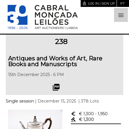
lock_open
LOG IN | SIGN UP
PT

238
Antiques and Works of Art, Rare
Books and Manuscripts
15th December 2025 • 6 PM
picture_as_pdf
Single session
| December 15, 2025
| 378 Lots
euro_symbol
€ 1,300
- 1,950
gavel
€ 1,300