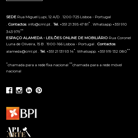
SEDE
Rua Miguel Lupi, 12 A/D . 1200-725 Lisboa - Portugal
*
.
Contactos
: info@cml.pt .
Tel.
+351 21 395 47 81
. Whatsapp +351 910
**
343 979
ESPAÇO ALAMEDA - LEILÕES ONLINE DE MOBILIÁRIO
Rua Coronel
Luna de Oliveira, 15 B . 1900-166 Lisboa - Portugal .
Contactos
:
*
**
alameda@cml.pt .
Tel.
+351 21 131 93 14
. Whatsapp. +351 919 132 080
*
**
chamada para a rede fixa nacional
chamada para a rede móvel
nacional