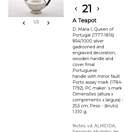
21
chevron_left
chevron_right
A Teapot
chevron_left
chevron_right
1/3
D. Maria I, Queen of
Portugal (1777-1816)
854/1000 silver
gadrooned and
engraved decoration,
wooden handle and
cover finial.
Portuguese
handle with minor fault
Porto assay mark (1784-
1792), PC maker´s mark
Dimensões (altura x
comprimento x largura) -
25,5 cm; Peso - (bruto)
1.310 g.
Notes: vd. ALMEIDA,
Fernando Moitinho de;