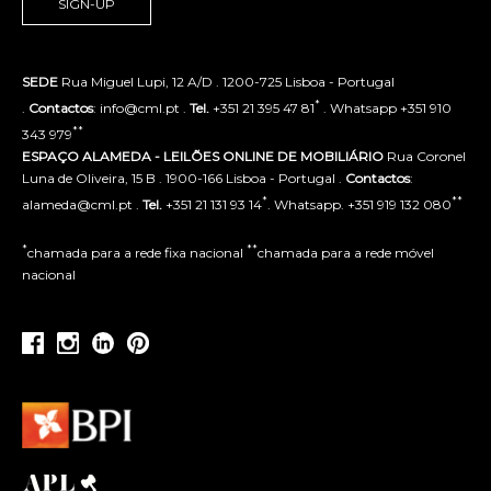
SIGN-UP
SEDE
Rua Miguel Lupi, 12 A/D . 1200-725 Lisboa - Portugal
*
.
Contactos
: info@cml.pt .
Tel.
+351 21 395 47 81
. Whatsapp +351 910
**
343 979
ESPAÇO ALAMEDA - LEILÕES ONLINE DE MOBILIÁRIO
Rua Coronel
Luna de Oliveira, 15 B . 1900-166 Lisboa - Portugal .
Contactos
:
*
**
alameda@cml.pt .
Tel.
+351 21 131 93 14
. Whatsapp. +351 919 132 080
*
**
chamada para a rede fixa nacional
chamada para a rede móvel
nacional