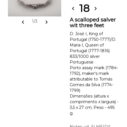
18
chevron_left
chevron_right
A scalloped salver
chevron_left
chevron_right
1/3
wit three feet
D. José I, King of
Portugal (1750-1777)/D.
Maria I, Queen of
Portugal (1777-1816)
833/1000 silver
Portuguese
Porto assay mark (1784-
1792), maker's mark
attributable to Tomás
Gomes da Silva (1774-
1799)
Dimensões (altura x
comprimento x largura) -
3,5 x 27 cm; Peso - 495
g.
Notes: vd. ALMEIDA,