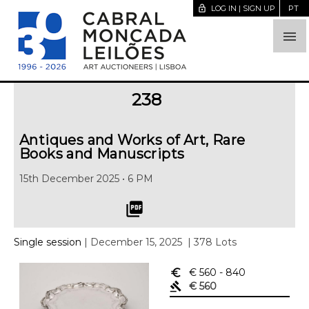
lock_open
LOG IN | SIGN UP
PT

238
Antiques and Works of Art, Rare
Books and Manuscripts
15th December 2025 • 6 PM
picture_as_pdf
Single session
| December 15, 2025
| 378 Lots
euro_symbol
€ 560
- 840
gavel
€ 560