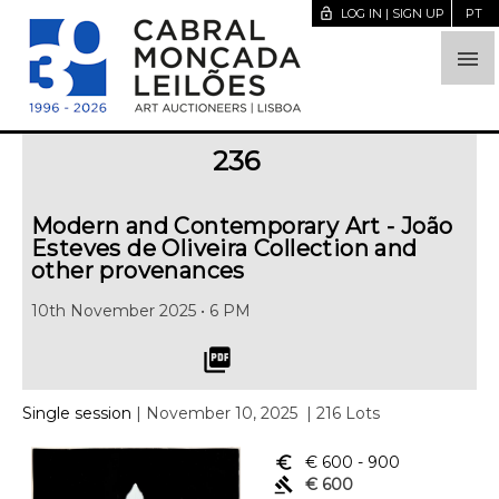
lock_open
LOG IN | SIGN UP
PT

236
Modern and Contemporary Art - João
Esteves de Oliveira Collection and
other provenances
10th November 2025 • 6 PM
picture_as_pdf
Single session
| November 10, 2025
| 216 Lots
euro_symbol
€ 600
- 900
gavel
€ 600