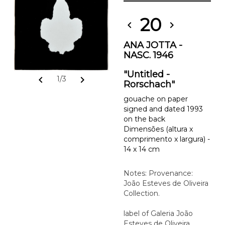
20
chevron_left
chevron_right
ANA JOTTA -
NASC. 1946
"Untitled -
chevron_left
chevron_right
1/3
Rorschach"
gouache on paper
signed and dated 1993
on the back
Dimensões (altura x
comprimento x largura) -
14 x 14 cm
Notes: Provenance:
João Esteves de Oliveira
Collection.
label of Galeria João
Esteves de Oliveira,