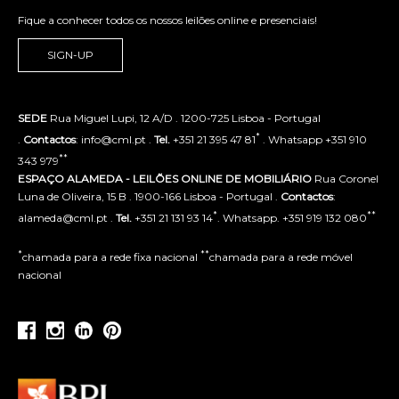
Fique a conhecer todos os nossos leilões online e presenciais!
SIGN-UP
SEDE
Rua Miguel Lupi, 12 A/D . 1200-725 Lisboa - Portugal
*
.
Contactos
: info@cml.pt .
Tel.
+351 21 395 47 81
. Whatsapp +351 910
**
343 979
ESPAÇO ALAMEDA - LEILÕES ONLINE DE MOBILIÁRIO
Rua Coronel
Luna de Oliveira, 15 B . 1900-166 Lisboa - Portugal .
Contactos
:
*
**
alameda@cml.pt .
Tel.
+351 21 131 93 14
. Whatsapp. +351 919 132 080
*
**
chamada para a rede fixa nacional
chamada para a rede móvel
nacional