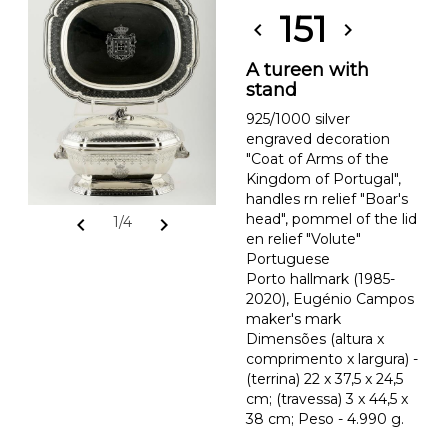
151
chevron_left
chevron_right
A tureen with
stand
925/1000 silver
engraved decoration
"Coat of Arms of the
Kingdom of Portugal",
handles rn relief "Boar's
head", pommel of the lid
chevron_left
chevron_right
1/4
en relief "Volute"
Portuguese
Porto hallmark (1985-
2020), Eugénio Campos
maker's mark
Dimensões (altura x
comprimento x largura) -
(terrina) 22 x 37,5 x 24,5
cm; (travessa) 3 x 44,5 x
38 cm; Peso - 4.990 g.