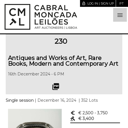
lock_open
LOG IN | SIGN UP
PT

230
Antiques and Works of Art, Rare
Books, Modern and Contemporary Art
16th December 2024 • 6 PM
picture_as_pdf
Single session
| December 16, 2024
| 352 Lots
euro_symbol
€ 2,500
- 3,750
gavel
€ 3,400