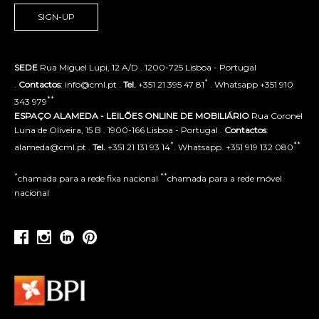
SIGN-UP
SEDE
Rua Miguel Lupi, 12 A/D . 1200-725 Lisboa - Portugal
*
.
Contactos
: info@cml.pt .
Tel.
+351 21 395 47 81
. Whatsapp +351 910
**
343 979
ESPAÇO ALAMEDA - LEILÕES ONLINE DE MOBILIÁRIO
Rua Coronel
Luna de Oliveira, 15 B . 1900-166 Lisboa - Portugal .
Contactos
:
*
**
alameda@cml.pt .
Tel.
+351 21 131 93 14
. Whatsapp. +351 919 132 080
*
**
chamada para a rede fixa nacional
chamada para a rede móvel
nacional