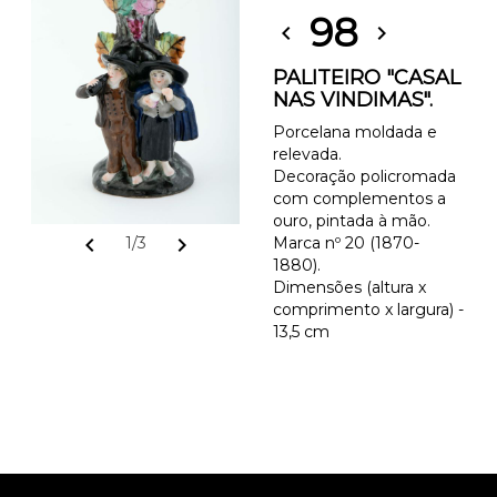
98
chevron_left
chevron_right
PALITEIRO "CASAL
NAS VINDIMAS".
Porcelana moldada e
relevada.
Decoração policromada
com complementos a
ouro, pintada à mão.
chevron_left
chevron_right
1/3
Marca nº 20 (1870-
1880).
Dimensões (altura x
comprimento x largura) -
13,5 cm