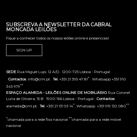
SUBSCREVA A NEWSLETTER DA CABRAL
MONCADA LEILÕES
Fique a conhecer todos os nossos leilões online e presenciais!
SIGN-UP
SEDE
Rua Miguel Lupi, 12 A/D . 1200-725 Lisboa - Portugal
*
.
Contactos
: info@cml.pt .
Tel.
+351 21 395 47 81
. Whatsapp +351 910
**
343 979
ESPAÇO ALAMEDA - LEILÕES ONLINE DE MOBILIÁRIO
Rua Coronel
Luna de Oliveira, 15 B . 1900-166 Lisboa - Portugal .
Contactos
:
*
**
alameda@cml.pt .
Tel.
+351 21 131 93 14
. Whatsapp. +351 919 132 080
*
**
chamada para a rede fixa nacional
chamada para a rede móvel
nacional