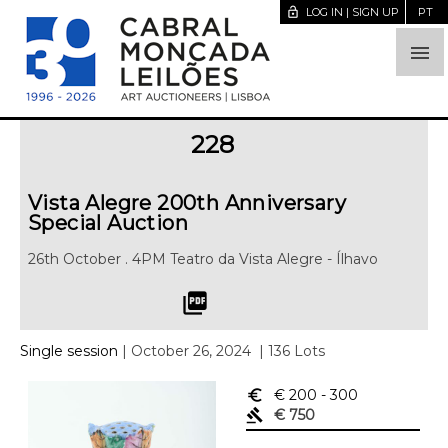
lock_open
LOG IN | SIGN UP
PT

228
Vista Alegre 200th Anniversary
Special Auction
26th October . 4PM Teatro da Vista Alegre - Ílhavo
picture_as_pdf
Single session
| October 26, 2024
| 136 Lots
euro_symbol
€ 200
- 300
gavel
€ 750