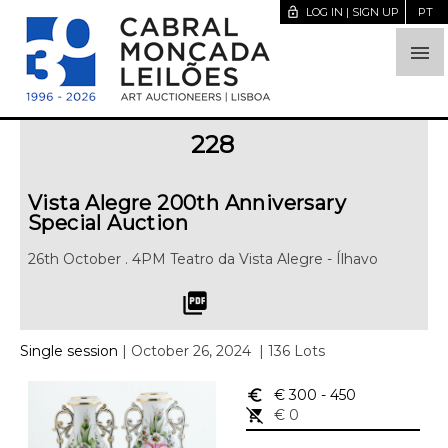
lock_open
LOG IN | SIGN UP
PT

228
Vista Alegre 200th Anniversary
Special Auction
26th October . 4PM Teatro da Vista Alegre - Ílhavo
picture_as_pdf
Single session
| October 26, 2024
| 136 Lots
euro_symbol
€ 300
- 450
remove_shopping_cart
€ 0