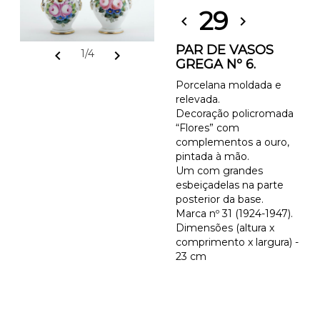
29
chevron_left
chevron_right
PAR DE VASOS
chevron_left
chevron_right
1/4
GREGA Nº 6.
Porcelana moldada e
relevada.
Decoração policromada
“Flores” com
complementos a ouro,
pintada à mão.
Um com grandes
esbeiçadelas na parte
posterior da base.
Marca nº 31 (1924-1947).
Dimensões (altura x
comprimento x largura) -
23 cm