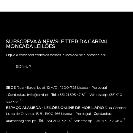
SUBSCREVA A NEWSLETTER DA CABRAL
MONCADA LEILÕES
Fique a conhecer todos os nossos leilões online e presenciais!
SIGN-UP
SEDE
Rua Miguel Lupi, 12 A/D . 1200-725 Lisboa - Portugal
*
.
Contactos
: info@cml.pt .
Tel.
+351 21 395 47 81
. Whatsapp +351 910
**
343 979
ESPAÇO ALAMEDA - LEILÕES ONLINE DE MOBILIÁRIO
Rua Coronel
Luna de Oliveira, 15 B . 1900-166 Lisboa - Portugal .
Contactos
:
*
**
alameda@cml.pt .
Tel.
+351 21 131 93 14
. Whatsapp. +351 919 132 080
*
**