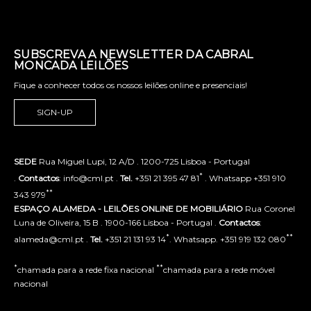
SUBSCREVA A NEWSLETTER DA CABRAL
MONCADA LEILÕES
Fique a conhecer todos os nossos leilões online e presenciais!
SIGN-UP
SEDE
Rua Miguel Lupi, 12 A/D . 1200-725 Lisboa - Portugal
*
.
Contactos
: info@cml.pt .
Tel.
+351 21 395 47 81
. Whatsapp +351 910
**
343 979
ESPAÇO ALAMEDA - LEILÕES ONLINE DE MOBILIÁRIO
Rua Coronel
Luna de Oliveira, 15 B . 1900-166 Lisboa - Portugal .
Contactos
:
*
**
alameda@cml.pt .
Tel.
+351 21 131 93 14
. Whatsapp. +351 919 132 080
*
**
chamada para a rede fixa nacional
chamada para a rede móvel
nacional