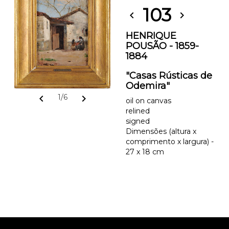
103
chevron_left
chevron_right
HENRIQUE
POUSÃO - 1859-
1884
"Casas Rústicas de
Odemira"
chevron_left
chevron_right
1/6
oil on canvas
relined
signed
Dimensões (altura x
comprimento x largura) -
27 x 18 cm