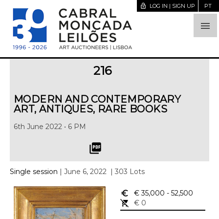
lock_open
LOG IN | SIGN UP
PT

216
MODERN AND CONTEMPORARY
ART, ANTIQUES, RARE BOOKS
6th June 2022 • 6 PM
picture_as_pdf
Single session
| June 6, 2022
| 303 Lots
euro_symbol
€ 35,000
- 52,500
remove_shopping_cart
€ 0