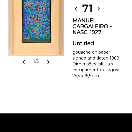
71
chevron_left
chevron_right
MANUEL
CARGALEIRO -
NASC. 1927
Untitled
gouache on paper
signed and dated 1968
chevron_left
chevron_right
1/3
Dimensões (altura x
comprimento x largura) -
25,5 x 15,5 cm