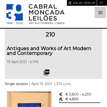
lock_open
LOG IN | SIGN UP
PT

210
Antiques and Works of Art Modern
and Contemporary
19 April 2021 • 6 PM
picture_as_pdf
Single session
| April 19, 2021
| 374 Lots
euro_symbol
€ 2,800
- 4,200
gavel
€ 4,600