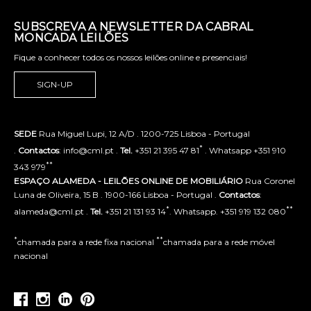
SUBSCREVA A NEWSLETTER DA CABRAL
MONCADA LEILÕES
Fique a conhecer todos os nossos leilões online e presenciais!
SIGN-UP
SEDE
Rua Miguel Lupi, 12 A/D . 1200-725 Lisboa - Portugal
*
.
Contactos
: info@cml.pt .
Tel.
+351 21 395 47 81
. Whatsapp +351 910
**
343 979
ESPAÇO ALAMEDA - LEILÕES ONLINE DE MOBILIÁRIO
Rua Coronel
Luna de Oliveira, 15 B . 1900-166 Lisboa - Portugal .
Contactos
:
*
**
alameda@cml.pt .
Tel.
+351 21 131 93 14
. Whatsapp. +351 919 132 080
*
**
chamada para a rede fixa nacional
chamada para a rede móvel
nacional