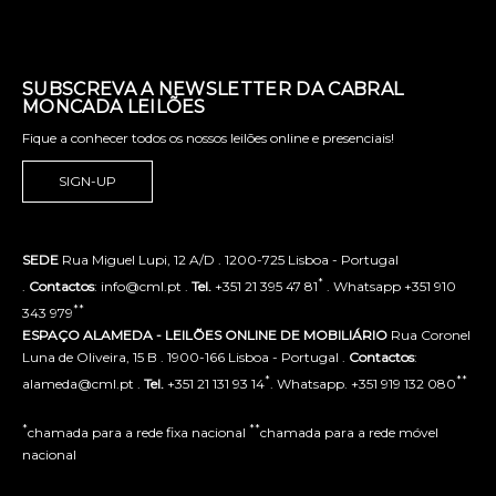
SUBSCREVA A NEWSLETTER DA CABRAL
MONCADA LEILÕES
Fique a conhecer todos os nossos leilões online e presenciais!
SIGN-UP
SEDE
Rua Miguel Lupi, 12 A/D . 1200-725 Lisboa - Portugal
*
.
Contactos
: info@cml.pt .
Tel.
+351 21 395 47 81
. Whatsapp +351 910
**
343 979
ESPAÇO ALAMEDA - LEILÕES ONLINE DE MOBILIÁRIO
Rua Coronel
Luna de Oliveira, 15 B . 1900-166 Lisboa - Portugal .
Contactos
:
*
**
alameda@cml.pt .
Tel.
+351 21 131 93 14
. Whatsapp. +351 919 132 080
*
**
chamada para a rede fixa nacional
chamada para a rede móvel
nacional