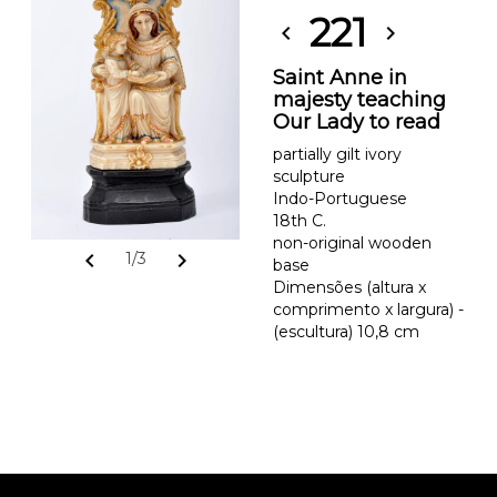
221
chevron_left
chevron_right
Saint Anne in
majesty teaching
Our Lady to read
partially gilt ivory
sculpture
Indo-Portuguese
18th C.
non-original wooden
chevron_left
chevron_right
1/3
base
Dimensões (altura x
comprimento x largura) -
(escultura) 10,8 cm