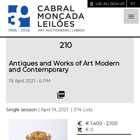
lock_open
LOG IN | SIGN UP
PT

210
Antiques and Works of Art Modern
and Contemporary
19 April 2021 • 6 PM
picture_as_pdf
Single session
| April 19, 2021
| 374 Lots
euro_symbol
€ 1,400
- 2,100
remove_shopping_cart
€ 0