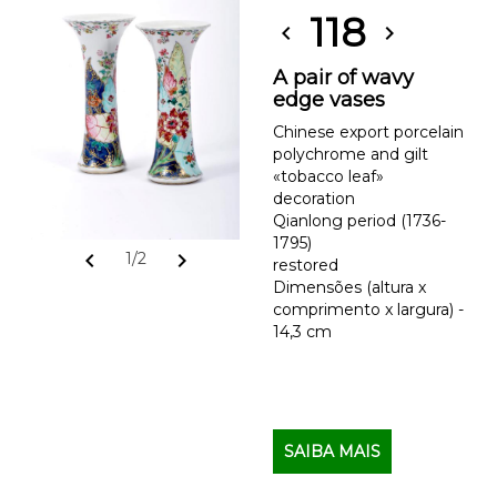
118
chevron_left
chevron_right
A pair of wavy
edge vases
Chinese export porcelain
polychrome and gilt
«tobacco leaf»
decoration
Qianlong period (1736-
1795)
chevron_left
chevron_right
1/2
restored
Dimensões (altura x
comprimento x largura) -
14,3 cm
SAIBA MAIS