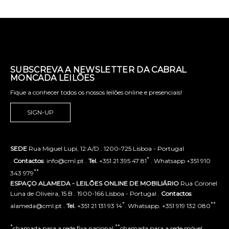
SUBSCREVA A NEWSLETTER DA CABRAL
MONCADA LEILÕES
Fique a conhecer todos os nossos leilões online e presenciais!
SIGN-UP
SEDE
Rua Miguel Lupi, 12 A/D . 1200-725 Lisboa - Portugal
*
.
Contactos
: info@cml.pt .
Tel.
+351 21 395 47 81
. Whatsapp +351 910
**
343 979
ESPAÇO ALAMEDA - LEILÕES ONLINE DE MOBILIÁRIO
Rua Coronel
Luna de Oliveira, 15 B . 1900-166 Lisboa - Portugal .
Contactos
:
*
**
alameda@cml.pt .
Tel.
+351 21 131 93 14
. Whatsapp. +351 919 132 080
*
**
chamada para a rede fixa nacional
chamada para a rede móvel