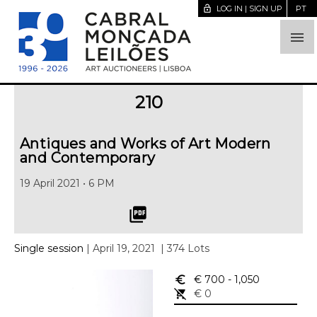
lock_open
LOG IN | SIGN UP
PT

210
Antiques and Works of Art Modern
and Contemporary
19 April 2021 • 6 PM
picture_as_pdf
Single session
| April 19, 2021
| 374 Lots
euro_symbol
€ 700
- 1,050
remove_shopping_cart
€ 0