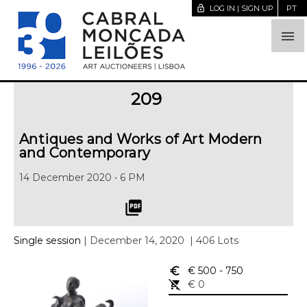
lock_open
LOG IN | SIGN UP
PT

209
Antiques and Works of Art Modern
and Contemporary
14 December 2020 • 6 PM
picture_as_pdf
Single session
| December 14, 2020
| 406 Lots
euro_symbol
€ 500
- 750
remove_shopping_cart
€ 0