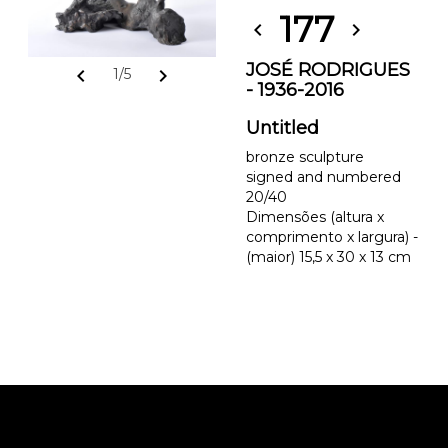
177
chevron_left
chevron_right
JOSÉ RODRIGUES
chevron_left
chevron_right
1/5
- 1936-2016
Untitled
bronze sculpture
signed and numbered
20/40
Dimensões (altura x
comprimento x largura) -
(maior) 15,5 x 30 x 13 cm