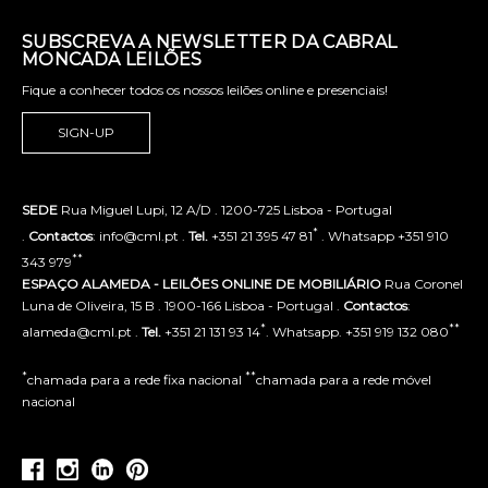
SUBSCREVA A NEWSLETTER DA CABRAL
MONCADA LEILÕES
Fique a conhecer todos os nossos leilões online e presenciais!
SIGN-UP
SEDE
Rua Miguel Lupi, 12 A/D . 1200-725 Lisboa - Portugal
*
.
Contactos
: info@cml.pt .
Tel.
+351 21 395 47 81
. Whatsapp +351 910
**
343 979
ESPAÇO ALAMEDA - LEILÕES ONLINE DE MOBILIÁRIO
Rua Coronel
Luna de Oliveira, 15 B . 1900-166 Lisboa - Portugal .
Contactos
:
*
**
alameda@cml.pt .
Tel.
+351 21 131 93 14
. Whatsapp. +351 919 132 080
*
**
chamada para a rede fixa nacional
chamada para a rede móvel
nacional