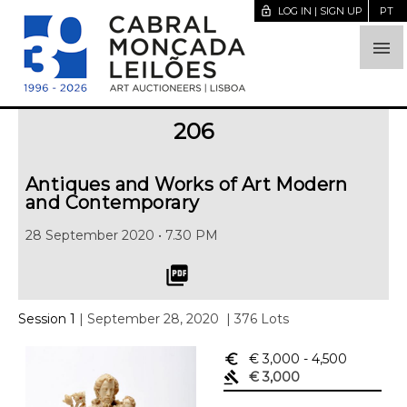
lock_open
LOG IN | SIGN UP
PT

206
Antiques and Works of Art Modern
and Contemporary
28 September 2020 • 7.30 PM
picture_as_pdf
Session 1
| September 28, 2020
| 376 Lots
euro_symbol
€ 3,000
- 4,500
gavel
€ 3,000