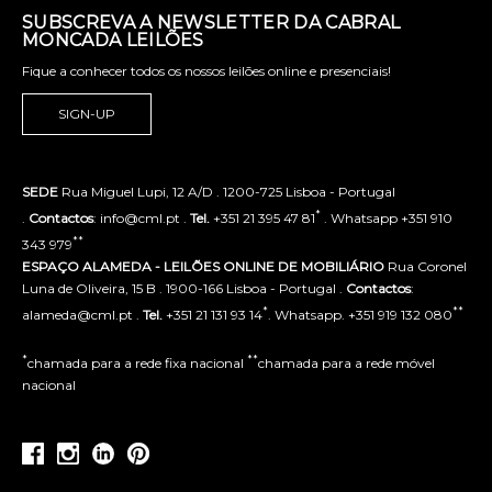
SUBSCREVA A NEWSLETTER DA CABRAL
MONCADA LEILÕES
Fique a conhecer todos os nossos leilões online e presenciais!
SIGN-UP
SEDE
Rua Miguel Lupi, 12 A/D . 1200-725 Lisboa - Portugal
*
.
Contactos
: info@cml.pt .
Tel.
+351 21 395 47 81
. Whatsapp +351 910
**
343 979
ESPAÇO ALAMEDA - LEILÕES ONLINE DE MOBILIÁRIO
Rua Coronel
Luna de Oliveira, 15 B . 1900-166 Lisboa - Portugal .
Contactos
:
*
**
alameda@cml.pt .
Tel.
+351 21 131 93 14
. Whatsapp. +351 919 132 080
*
**
chamada para a rede fixa nacional
chamada para a rede móvel
nacional