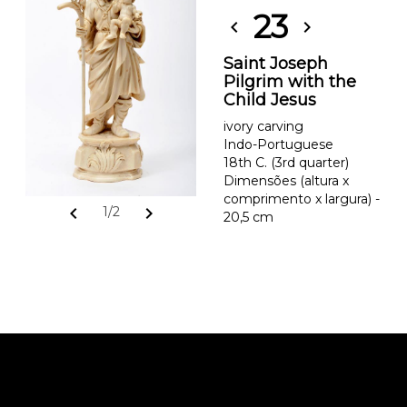
23
chevron_left
chevron_right
Saint Joseph
Pilgrim with the
Child Jesus
ivory carving
Indo-Portuguese
18th C. (3rd quarter)
Dimensões (altura x
comprimento x largura) -
chevron_left
chevron_right
1/2
20,5 cm