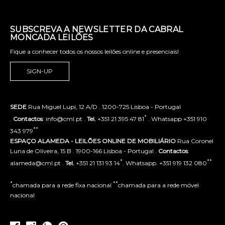
SUBSCREVA A NEWSLETTER DA CABRAL
MONCADA LEILÕES
Fique a conhecer todos os nossos leilões online e presenciais!
SIGN-UP
SEDE
Rua Miguel Lupi, 12 A/D . 1200-725 Lisboa - Portugal
*
.
Contactos
: info@cml.pt .
Tel.
+351 21 395 47 81
. Whatsapp +351 910
**
343 979
ESPAÇO ALAMEDA - LEILÕES ONLINE DE MOBILIÁRIO
Rua Coronel
Luna de Oliveira, 15 B . 1900-166 Lisboa - Portugal .
Contactos
:
*
**
alameda@cml.pt .
Tel.
+351 21 131 93 14
. Whatsapp. +351 919 132 080
*
**
chamada para a rede fixa nacional
chamada para a rede móvel
nacional