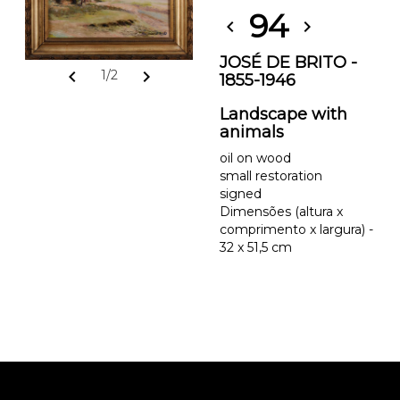
94
chevron_left
chevron_right
JOSÉ DE BRITO -
chevron_left
chevron_right
1/2
1855-1946
Landscape with
animals
oil on wood
small restoration
signed
Dimensões (altura x
comprimento x largura) -
32 x 51,5 cm