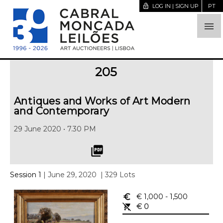
lock_open
LOG IN | SIGN UP
PT

205
Antiques and Works of Art Modern
and Contemporary
29 June 2020 • 7.30 PM
picture_as_pdf
Session 1
| June 29, 2020
| 329 Lots
euro_symbol
€ 1,000
- 1,500
remove_shopping_cart
€ 0