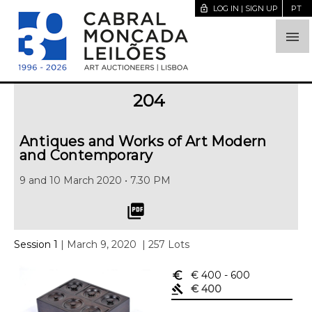
lock_open
LOG IN | SIGN UP
PT

204
Antiques and Works of Art Modern
and Contemporary
9 and 10 March 2020 • 7.30 PM
picture_as_pdf
Session 1
| March 9, 2020
| 257 Lots
euro_symbol
€ 400
- 600
gavel
€ 400