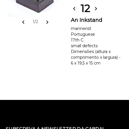
12
chevron_left
chevron_right
An Inkstand
chevron_left
chevron_right
1/2
mannerist
Portuguese
17th C.
small defects
Dimensões (altura x
comprimento x largura) -
6 x 19,5 x 15 cm