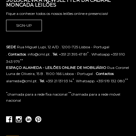
SUBSCREVA A NEWSLETTER DA CABRAL
MONCADA LEILÕES
Fique a conhecer todos os nossos leilões online e presenciais!
SIGN-UP
SEDE
Rua Miguel Lupi, 12 A/D . 1200-725 Lisboa - Portugal
*
.
Contactos
: info@cml.pt .
Tel.
+351 21 395 47 81
. Whatsapp +351 910
**
343 979
ESPAÇO ALAMEDA - LEILÕES ONLINE DE MOBILIÁRIO
Rua Coronel
Luna de Oliveira, 15 B . 1900-166 Lisboa - Portugal .
Contactos
:
*
**
alameda@cml.pt .
Tel.
+351 21 131 93 14
. Whatsapp. +351 919 132 080
*
**
chamada para a rede fixa nacional
chamada para a rede móvel
nacional