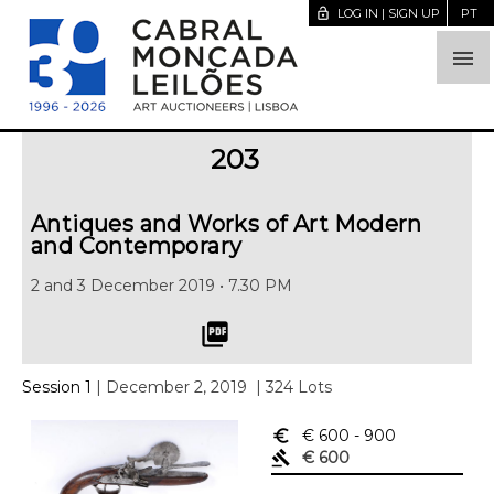
lock_open
LOG IN | SIGN UP
PT

203
Antiques and Works of Art Modern
and Contemporary
2 and 3 December 2019 • 7.30 PM
picture_as_pdf
Session 1
| December 2, 2019
| 324 Lots
euro_symbol
€ 600
- 900
gavel
€ 600