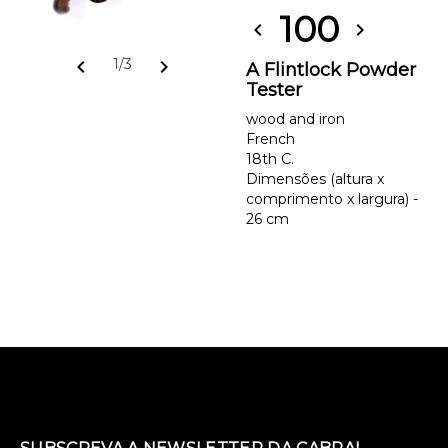
100
chevron_left
chevron_right
chevron_left
chevron_right
1/3
A Flintlock Powder
Tester
wood and iron
French
18th C.
Dimensões (altura x
comprimento x largura) -
26 cm