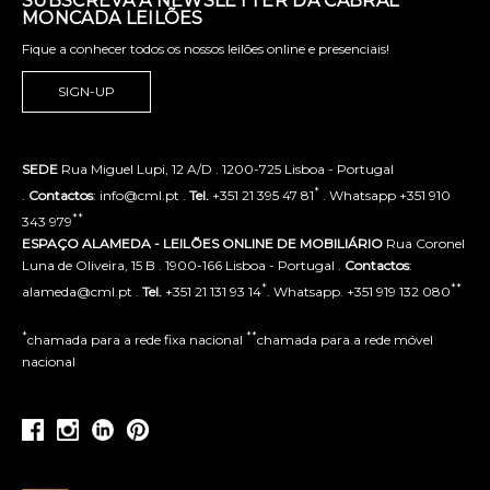
SUBSCREVA A NEWSLETTER DA CABRAL
MONCADA LEILÕES
Fique a conhecer todos os nossos leilões online e presenciais!
SIGN-UP
SEDE
Rua Miguel Lupi, 12 A/D . 1200-725 Lisboa - Portugal
*
.
Contactos
: info@cml.pt .
Tel.
+351 21 395 47 81
. Whatsapp +351 910
**
343 979
ESPAÇO ALAMEDA - LEILÕES ONLINE DE MOBILIÁRIO
Rua Coronel
Luna de Oliveira, 15 B . 1900-166 Lisboa - Portugal .
Contactos
:
*
**
alameda@cml.pt .
Tel.
+351 21 131 93 14
. Whatsapp. +351 919 132 080
*
**
chamada para a rede fixa nacional
chamada para a rede móvel
nacional