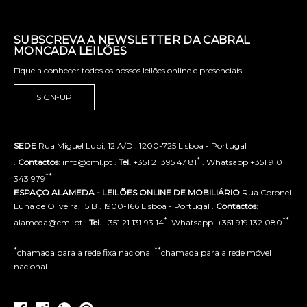
SUBSCREVA A NEWSLETTER DA CABRAL
MONCADA LEILÕES
Fique a conhecer todos os nossos leilões online e presenciais!
SIGN-UP
SEDE
Rua Miguel Lupi, 12 A/D . 1200-725 Lisboa - Portugal
*
.
Contactos
: info@cml.pt .
Tel.
+351 21 395 47 81
. Whatsapp +351 910
**
343 979
ESPAÇO ALAMEDA - LEILÕES ONLINE DE MOBILIÁRIO
Rua Coronel
Luna de Oliveira, 15 B . 1900-166 Lisboa - Portugal .
Contactos
:
*
**
alameda@cml.pt .
Tel.
+351 21 131 93 14
. Whatsapp. +351 919 132 080
*
**
chamada para a rede fixa nacional
chamada para a rede móvel
nacional