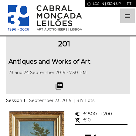
lock_open
LOG IN | SIGN UP
PT

201
Antiques and Works of Art
23 and 24 September 2019 • 7.30 PM
picture_as_pdf
Session 1
| September 23, 2019
| 317 Lots
euro_symbol
€ 800
- 1,200
remove_shopping_cart
€ 0