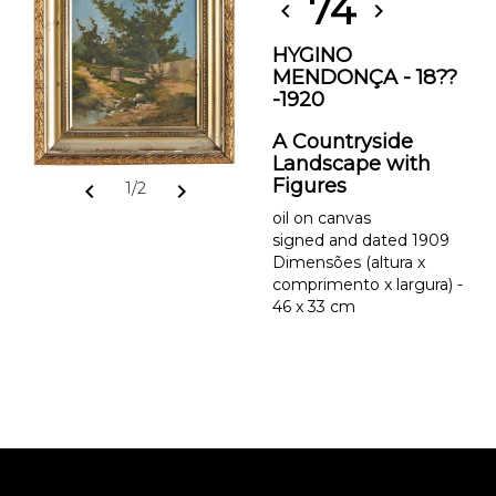
74
chevron_left
chevron_right
HYGINO
MENDONÇA - 18??
-1920
A Countryside
Landscape with
Figures
chevron_left
chevron_right
1/2
oil on canvas
signed and dated 1909
Dimensões (altura x
comprimento x largura) -
46 x 33 cm