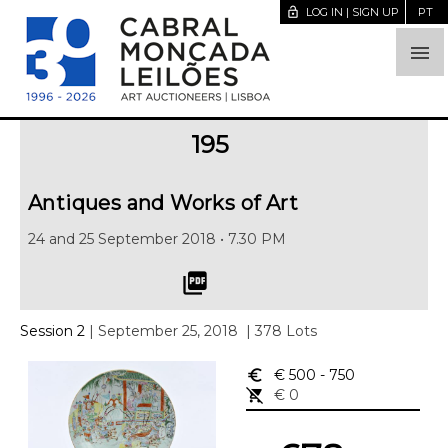
lock_open
LOG IN | SIGN UP
PT

195
Antiques and Works of Art
24 and 25 September 2018 • 7.30 PM
picture_as_pdf
Session 2
| September 25, 2018
| 378 Lots
euro_symbol
€ 500
- 750
remove_shopping_cart
€ 0