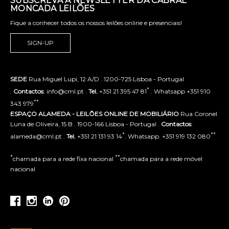
SUBSCREVA A NEWSLETTER DA CABRAL
MONCADA LEILÕES
Fique a conhecer todos os nossos leilões online e presenciais!
SIGN-UP
SEDE
Rua Miguel Lupi, 12 A/D . 1200-725 Lisboa - Portugal
*
.
Contactos
: info@cml.pt .
Tel.
+351 21 395 47 81
. Whatsapp +351 910
**
343 979
ESPAÇO ALAMEDA - LEILÕES ONLINE DE MOBILIÁRIO
Rua Coronel
Luna de Oliveira, 15 B . 1900-166 Lisboa - Portugal .
Contactos
:
*
**
alameda@cml.pt .
Tel.
+351 21 131 93 14
. Whatsapp. +351 919 132 080
*
**
chamada para a rede fixa nacional
chamada para a rede móvel
nacional