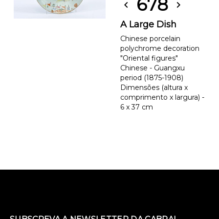
678
chevron_left
chevron_right
A Large Dish
Chinese porcelain
polychrome decoration
"Oriental figures"
Chinese - Guangxu
period (1875-1908)
Dimensões (altura x
comprimento x largura) -
6 x 37 cm