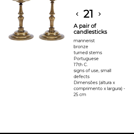
21
chevron_left
chevron_right
A pair of
candlesticks
mannerist
bronze
turned stems
Portuguese
17th C.
signs of use, small
defects
Dimensões (altura x
comprimento x largura) -
25 cm