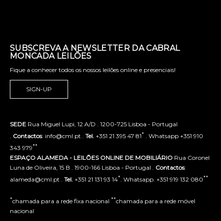
SUBSCREVA A NEWSLETTER DA CABRAL
MONCADA LEILÕES
Fique a conhecer todos os nossos leilões online e presenciais!
SIGN-UP
SEDE
Rua Miguel Lupi, 12 A/D . 1200-725 Lisboa - Portugal
*
.
Contactos
: info@cml.pt .
Tel.
+351 21 395 47 81
. Whatsapp +351 910
**
343 979
ESPAÇO ALAMEDA - LEILÕES ONLINE DE MOBILIÁRIO
Rua Coronel
Luna de Oliveira, 15 B . 1900-166 Lisboa - Portugal .
Contactos
:
*
**
alameda@cml.pt .
Tel.
+351 21 131 93 14
. Whatsapp. +351 919 132 080
*
**
chamada para a rede fixa nacional
chamada para a rede móvel
nacional