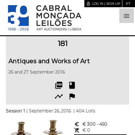
lock_open
LOG IN | SIGN UP
PT

181
Antiques and Works of Art
26 and 27 September 2016
picture_as_pdf
book
timeline
flag
Session 1
| September 26, 2016
| 404 Lots
euro_symbol
€ 300
- 450
remove_shopping_cart
€ 0